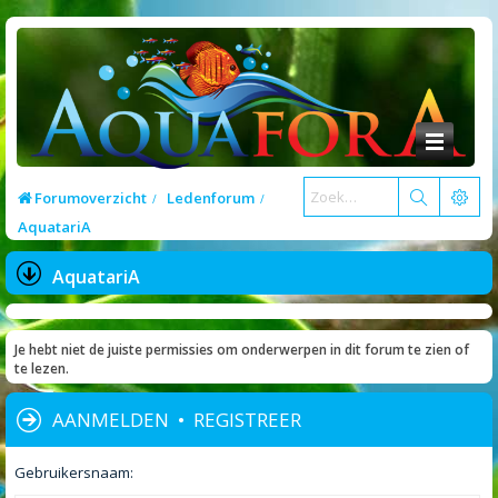
Forumoverzicht
Ledenforum
AquatariA
AquatariA
Je hebt niet de juiste permissies om onderwerpen in dit forum te zien of
te lezen.
AANMELDEN
•
REGISTREER
Gebruikersnaam: