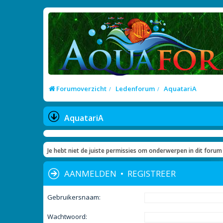
Forumoverzicht
Ledenforum
AquatariA
AquatariA
Je hebt niet de juiste permissies om onderwerpen in dit forum 
AANMELDEN
•
REGISTREER
Gebruikersnaam:
Wachtwoord: