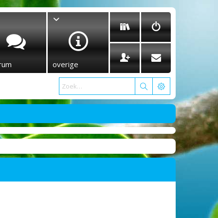
rum
overige