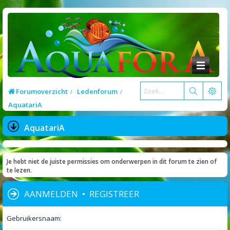
Forumoverzicht
Ledenforum
AquatariA
AquatariA
Je hebt niet de juiste permissies om onderwerpen in dit forum te zien of
te lezen.
AANMELDEN
•
REGISTREER
Gebruikersnaam: