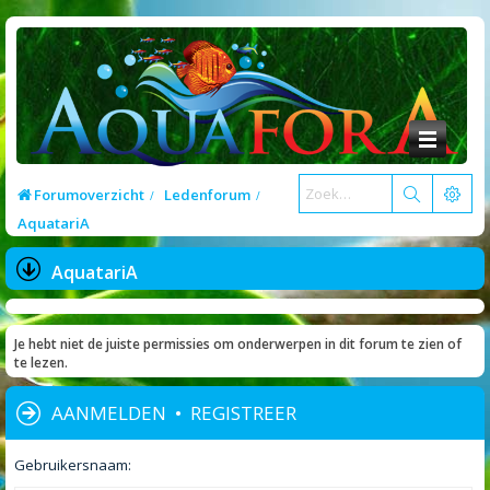
Forumoverzicht
Ledenforum
AquatariA
AquatariA
Je hebt niet de juiste permissies om onderwerpen in dit forum te zien of
te lezen.
AANMELDEN
•
REGISTREER
Gebruikersnaam: