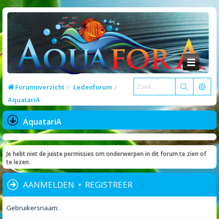
Forumoverzicht
Ledenforum
AquatariA
AquatariA
Je hebt niet de juiste permissies om onderwerpen in dit forum te zien of
te lezen.
AANMELDEN
•
REGISTREER
Gebruikersnaam: