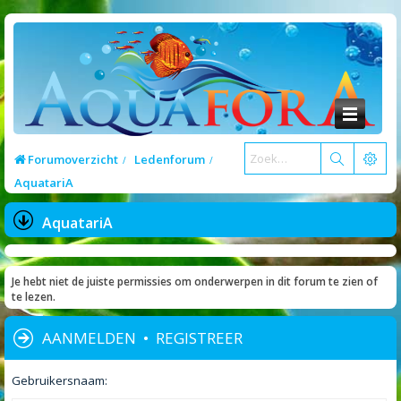
Forumoverzicht
Ledenforum
AquatariA
AquatariA
Je hebt niet de juiste permissies om onderwerpen in dit forum te zien of
te lezen.
AANMELDEN
•
REGISTREER
Gebruikersnaam: