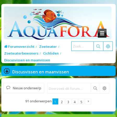
Forumoverzicht
Zoetwater
Zoetwaterbewoners
Cichliden
Discusvissen en maanvissen
Discusvissen en maanvissen
Nieuw onderwerp
Zoek
91 onderwerpen
1
2
3
4
5