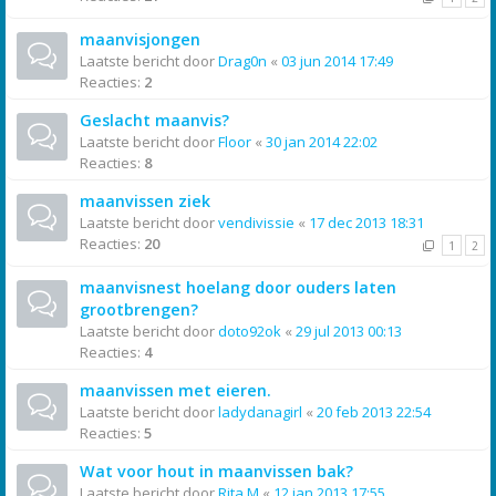
maanvisjongen
Laatste bericht door
Drag0n
«
03 jun 2014 17:49
Reacties:
2
Geslacht maanvis?
Laatste bericht door
Floor
«
30 jan 2014 22:02
Reacties:
8
maanvissen ziek
Laatste bericht door
vendivissie
«
17 dec 2013 18:31
Reacties:
20
1
2
maanvisnest hoelang door ouders laten
grootbrengen?
Laatste bericht door
doto92ok
«
29 jul 2013 00:13
Reacties:
4
maanvissen met eieren.
Laatste bericht door
ladydanagirl
«
20 feb 2013 22:54
Reacties:
5
Wat voor hout in maanvissen bak?
Laatste bericht door
Rita M
«
12 jan 2013 17:55