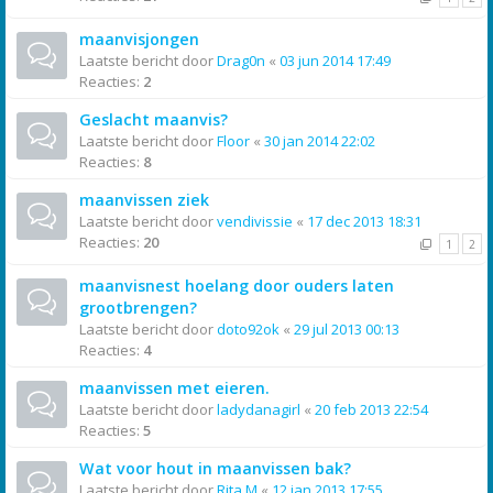
maanvisjongen
Laatste bericht door
Drag0n
«
03 jun 2014 17:49
Reacties:
2
Geslacht maanvis?
Laatste bericht door
Floor
«
30 jan 2014 22:02
Reacties:
8
maanvissen ziek
Laatste bericht door
vendivissie
«
17 dec 2013 18:31
Reacties:
20
1
2
maanvisnest hoelang door ouders laten
grootbrengen?
Laatste bericht door
doto92ok
«
29 jul 2013 00:13
Reacties:
4
maanvissen met eieren.
Laatste bericht door
ladydanagirl
«
20 feb 2013 22:54
Reacties:
5
Wat voor hout in maanvissen bak?
Laatste bericht door
Rita M
«
12 jan 2013 17:55