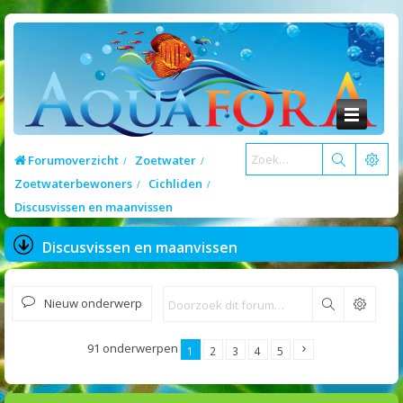
Forumoverzicht
Zoetwater
Zoetwaterbewoners
Cichliden
Discusvissen en maanvissen
Discusvissen en maanvissen
Nieuw onderwerp
Zoek
91 onderwerpen
1
2
3
4
5