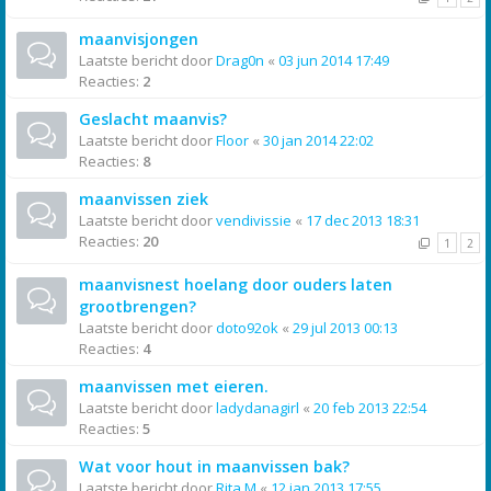
maanvisjongen
Laatste bericht door
Drag0n
«
03 jun 2014 17:49
Reacties:
2
Geslacht maanvis?
Laatste bericht door
Floor
«
30 jan 2014 22:02
Reacties:
8
maanvissen ziek
Laatste bericht door
vendivissie
«
17 dec 2013 18:31
Reacties:
20
1
2
maanvisnest hoelang door ouders laten
grootbrengen?
Laatste bericht door
doto92ok
«
29 jul 2013 00:13
Reacties:
4
maanvissen met eieren.
Laatste bericht door
ladydanagirl
«
20 feb 2013 22:54
Reacties:
5
Wat voor hout in maanvissen bak?
Laatste bericht door
Rita M
«
12 jan 2013 17:55