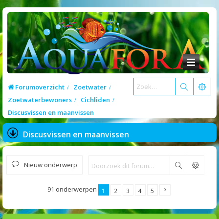
Forumoverzicht
Zoetwater
Zoetwaterbewoners
Cichliden
Discusvissen en maanvissen
Discusvissen en maanvissen
Nieuw onderwerp
Zoek
91 onderwerpen
1
2
3
4
5