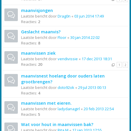
maanvisjongen
Laatste bericht door
Drag0n
«
03 jun 2014 17:49
Reacties:
2
Geslacht maanvis?
Laatste bericht door
Floor
«
30 jan 2014 22:02
Reacties:
8
maanvissen ziek
Laatste bericht door
vendivissie
«
17 dec 2013 18:31
Reacties:
20
1
2
maanvisnest hoelang door ouders laten
grootbrengen?
Laatste bericht door
doto92ok
«
29 jul 2013 00:13
Reacties:
4
maanvissen met eieren.
Laatste bericht door
ladydanagirl
«
20 feb 2013 22:54
Reacties:
5
Wat voor hout in maanvissen bak?
Laatste bericht door
Rita M
«
12 jan 2013 17:55