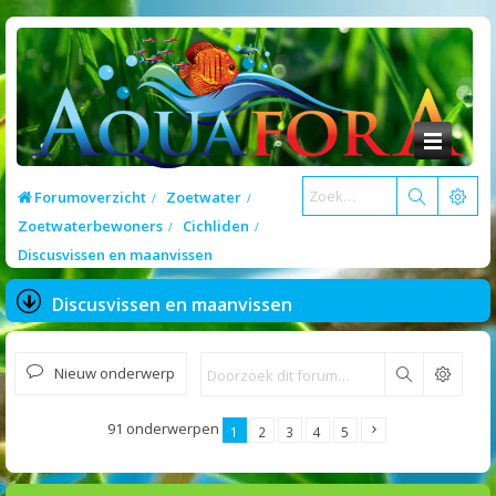
Forumoverzicht
Zoetwater
Zoetwaterbewoners
Cichliden
Discusvissen en maanvissen
Discusvissen en maanvissen
Nieuw onderwerp
Zoek
91 onderwerpen
1
2
3
4
5