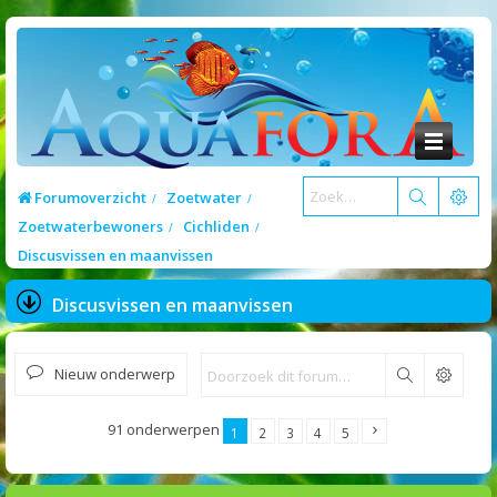
Forumoverzicht
Zoetwater
Zoetwaterbewoners
Cichliden
Discusvissen en maanvissen
Discusvissen en maanvissen
Nieuw onderwerp
Zoek
91 onderwerpen
1
2
3
4
5