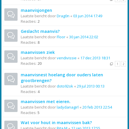
maanvisjongen
Laatste bericht door
Drag0n
«
03 jun 2014 17:49
Reacties:
2
Geslacht maanvis?
Laatste bericht door
Floor
«
30 jan 2014 22:02
Reacties:
8
maanvissen ziek
Laatste bericht door
vendivissie
«
17 dec 2013 18:31
Reacties:
20
1
2
maanvisnest hoelang door ouders laten
grootbrengen?
Laatste bericht door
doto92ok
«
29 jul 2013 00:13
Reacties:
4
maanvissen met eieren.
Laatste bericht door
ladydanagirl
«
20 feb 2013 22:54
Reacties:
5
Wat voor hout in maanvissen bak?
Laatste bericht door
Rita M
«
12 jan 2013 17:55