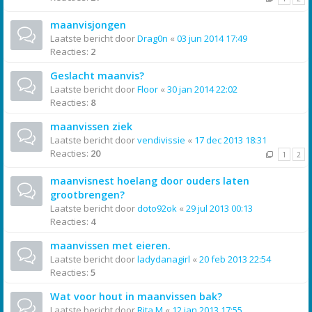
maanvisjongen
Laatste bericht door
Drag0n
«
03 jun 2014 17:49
Reacties:
2
Geslacht maanvis?
Laatste bericht door
Floor
«
30 jan 2014 22:02
Reacties:
8
maanvissen ziek
Laatste bericht door
vendivissie
«
17 dec 2013 18:31
Reacties:
20
1
2
maanvisnest hoelang door ouders laten
grootbrengen?
Laatste bericht door
doto92ok
«
29 jul 2013 00:13
Reacties:
4
maanvissen met eieren.
Laatste bericht door
ladydanagirl
«
20 feb 2013 22:54
Reacties:
5
Wat voor hout in maanvissen bak?
Laatste bericht door
Rita M
«
12 jan 2013 17:55