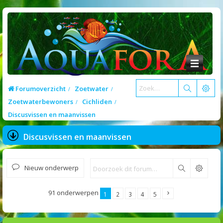
Forumoverzicht
Zoetwater
Zoetwaterbewoners
Cichliden
Discusvissen en maanvissen
Discusvissen en maanvissen
Nieuw onderwerp
Zoek
91 onderwerpen
1
2
3
4
5