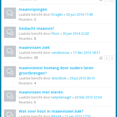
maanvisjongen
Laatste bericht door
Drag0n
«
03 jun 2014 17:49
Reacties:
2
Geslacht maanvis?
Laatste bericht door
Floor
«
30 jan 2014 22:02
Reacties:
8
maanvissen ziek
Laatste bericht door
vendivissie
«
17 dec 2013 18:31
Reacties:
20
1
2
maanvisnest hoelang door ouders laten
grootbrengen?
Laatste bericht door
doto92ok
«
29 jul 2013 00:13
Reacties:
4
maanvissen met eieren.
Laatste bericht door
ladydanagirl
«
20 feb 2013 22:54
Reacties:
5
Wat voor hout in maanvissen bak?
Laatste bericht door
Rita M
«
12 jan 2013 17:55