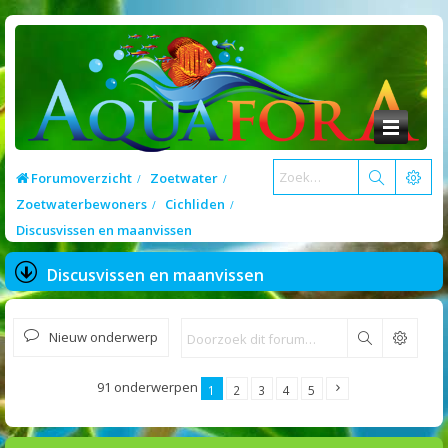
Forumoverzicht
Zoetwater
Zoetwaterbewoners
Cichliden
Discusvissen en maanvissen
Discusvissen en maanvissen
Nieuw onderwerp
Zoek
91 onderwerpen
1
2
3
4
5