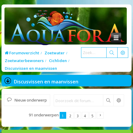
Forumoverzicht
Zoetwater
Zoetwaterbewoners
Cichliden
Discusvissen en maanvissen
Discusvissen en maanvissen
Nieuw onderwerp
Zoek
91 onderwerpen
1
2
3
4
5