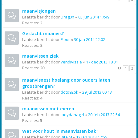
maanvisjongen
Laatste bericht door
Drag0n
«
03 jun 2014 17:49
Reacties:
2
Geslacht maanvis?
Laatste bericht door
Floor
«
30 jan 2014 22:02
Reacties:
8
maanvissen ziek
Laatste bericht door
vendivissie
«
17 dec 2013 18:31
Reacties:
20
1
2
maanvisnest hoelang door ouders laten
grootbrengen?
Laatste bericht door
doto92ok
«
29 jul 2013 00:13
Reacties:
4
maanvissen met eieren.
Laatste bericht door
ladydanagirl
«
20 feb 2013 22:54
Reacties:
5
Wat voor hout in maanvissen bak?
Laatste bericht door
Rita M
«
12 jan 2013 17:55