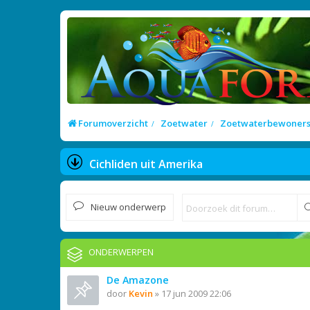
Forumoverzicht
Zoetwater
Zoetwaterbewoner
Cichliden uit Amerika
Nieuw onderwerp
ONDERWERPEN
De Amazone
door
Kevin
»
17 jun 2009 22:06