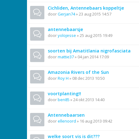
Cichliden, Antennebaars koppeltje
door
Gerjan74
»
23 aug 2015 14:57
antennebaarsje
door
yolojesse
»
25 aug 2015 19:49
soorten bij Amatitlania nigrofasciata
door
mattie37
»
04 jan 2014 17:09
Amazonia Rivers of the Sun
door
Roy H
»
08 dec 2013 10:50
voortplanting!!
door
ben85
»
24 okt 2013 14:40
Antennebaarsen
door
ellenoord
»
16 aug 2013 09:42
welke soort vis is dit???