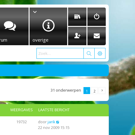
rum
overige
31 onderwerpen
1
2
WEERGAVES
LAATSTE BERICHT
19732
door
jarik
22 nov 2009 15:15