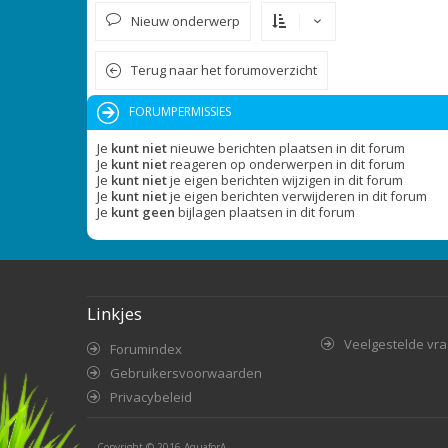
Nieuw onderwerp
Terug naar het forumoverzicht
FORUMPERMISSIES
Je
kunt niet
nieuwe berichten plaatsen in dit forum
Je
kunt niet
reageren op onderwerpen in dit forum
Je
kunt niet
je eigen berichten wijzigen in dit forum
Je
kunt niet
je eigen berichten verwijderen in dit forum
Je
kunt geen
bijlagen plaatsen in dit forum
Linkjes
Veelgestelde vr
Forumindex
Gebruikersvoorwaarden
Privacybeleid
Copyright © 2016
AquaforA