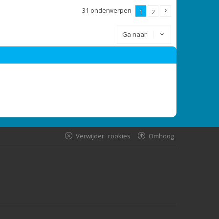
31 onderwerpen
1
2
Ga naar
Verwijder cookies
Omhoog