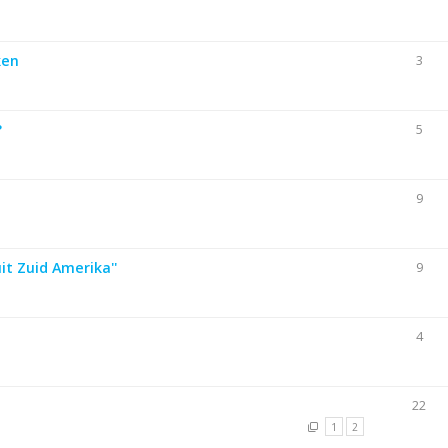
ken
3
?
5
9
uit Zuid Amerika''
9
4
22
1
2