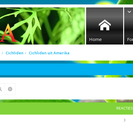
Home
Fo
s
Cichliden
Cichliden uit Amerika
Zoek
REACTIES
3