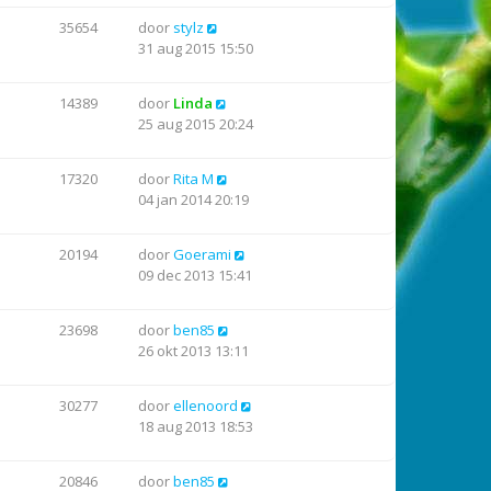
35654
door
stylz
31 aug 2015 15:50
14389
door
Linda
25 aug 2015 20:24
17320
door
Rita M
04 jan 2014 20:19
20194
door
Goerami
09 dec 2013 15:41
23698
door
ben85
26 okt 2013 13:11
30277
door
ellenoord
18 aug 2013 18:53
20846
door
ben85