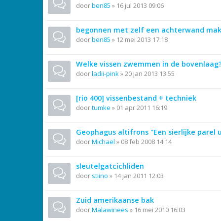
door
ben85
»
16 jul 2013 09:06
begonnen met zelf een achterwand ma
door
ben85
»
12 mei 2013 17:18
Welke vissen zwemmen in de bovenlaag
door
ladii-pink
»
20 jan 2013 13:55
[rio 400] vissenbestand + techniek
door
tumke
»
01 apr 2011 16:19
Geophagus altifrons ''Een sierlijke parel 
door
Michael
»
08 feb 2008 14:14
sleutelgatcichliden
door
stiino
»
14 jan 2011 12:03
Zuid amerikaanse bak
door
Malawinees
»
16 mei 2010 16:03