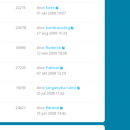
22215
door
Kees
01 okt 2009 19:07
24378
door
bordeauxdog
27 aug 2009 15:33
36990
door
Roderick
12 mei 2009 18:38
27235
door
Patman
07 okt 2008 13:29
19293
door
tanganyika rules!
25 jul 2008 11:02
24621
door
Ribstick
15 jun 2008 14:42