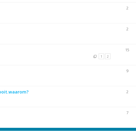
2
2
15
1
2
9
 nooit.waarom?
2
7