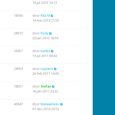
16 jul 2013 14:13
18393
door
Rita M
14 mei 2013 21:55
28913
door
Rody
20 jan 2013 18:59
26957
door
tumke
13 jul 2011 09:43
24053
door
Laurens
26 feb 2011 14:00
18551
door
Stefan
16 jan 2011 23:32
49947
door
Malawinees
01 dec 2010 20:52