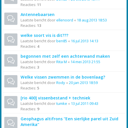
Reacties:
11
Antennebaarsen
Laatste bericht door
ellenoord
«
18 aug 2013 18:53
Reacties:
13
welke soort vis is dit???
Laatste bericht door
ben85
«
16 jul 2013 14:13
Reacties:
4
begonnen met zelf een achterwand maken
Laatste bericht door
Rita M
«
14 mei 2013 21:55
Reacties:
3
Welke vissen zwemmen in de bovenlaag?
Laatste bericht door
Rody
«
20 jan 2013 18:59
Reacties:
5
[rio 400] vissenbestand + techniek
Laatste bericht door
tumke
«
13 jul 2011 09:43
Reacties:
9
Geophagus altifrons ''Een sierlijke parel uit Zuid
Amerika''