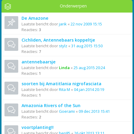
Onderwerpen
De Amazone
Laatste bericht door
jarik
«
22 nov 2009 15:15
Reacties:
3
Cichliden, Antennebaars koppeltje
Laatste bericht door
stylz
«
31 aug 2015 15:50
Reacties:
7
antennebaarsje
Laatste bericht door
Linda
«
25 aug 2015 20:24
Reacties:
1
soorten bij Amatitlania nigrofasciata
Laatste bericht door
Rita M
«
04 jan 2014 20:19
Reacties:
1
Amazonia Rivers of the Sun
Laatste bericht door
Goerami
«
09 dec 2013 15:41
Reacties:
2
voortplanting!!
Laatste bericht door
ben85
«
26 okt 2013 13:11