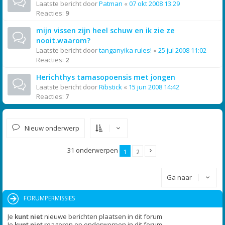
Laatste bericht door
Patman
«
07 okt 2008 13:29
Reacties:
9
mijn vissen zijn heel schuw en ik zie ze
nooit.waarom?
Laatste bericht door
tanganyika rules!
«
25 jul 2008 11:02
Reacties:
2
Herichthys tamasopoensis met jongen
Laatste bericht door
Ribstick
«
15 jun 2008 14:42
Reacties:
7
Nieuw onderwerp
31 onderwerpen
1
2
Ga naar
FORUMPERMISSIES
Je
kunt niet
nieuwe berichten plaatsen in dit forum
Je
kunt niet
reageren op onderwerpen in dit forum