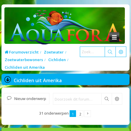
Forumoverzicht
Zoetwater
Zoetwaterbewoners
Cichliden
Cichliden uit Amerika
Cichliden uit Amerika
Nieuw onderwerp
Zoek
31 onderwerpen
1
2