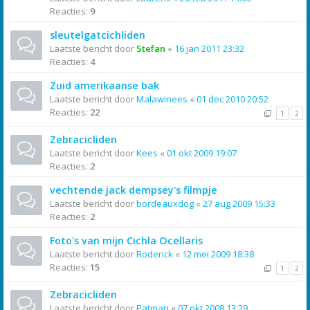
Reacties:
9
sleutelgatcichliden
Laatste bericht door
Stefan
«
16 jan 2011 23:32
Reacties:
4
Zuid amerikaanse bak
Laatste bericht door
Malawinees
«
01 dec 2010 20:52
Reacties:
22
1
2
Zebracicliden
Laatste bericht door
Kees
«
01 okt 2009 19:07
Reacties:
2
vechtende jack dempsey's filmpje
Laatste bericht door
bordeauxdog
«
27 aug 2009 15:33
Reacties:
2
Foto's van mijn Cichla Ocellaris
Laatste bericht door
Roderick
«
12 mei 2009 18:38
Reacties:
15
1
2
Zebracicliden
Laatste bericht door
Patman
«
07 okt 2008 13:29