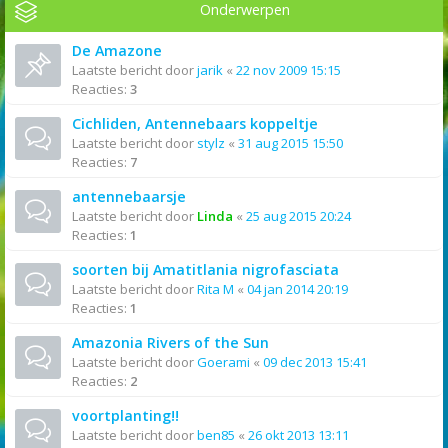
Onderwerpen
De Amazone
Laatste bericht door
jarik
«
22 nov 2009 15:15
Reacties:
3
Cichliden, Antennebaars koppeltje
Laatste bericht door
stylz
«
31 aug 2015 15:50
Reacties:
7
antennebaarsje
Laatste bericht door
Linda
«
25 aug 2015 20:24
Reacties:
1
soorten bij Amatitlania nigrofasciata
Laatste bericht door
Rita M
«
04 jan 2014 20:19
Reacties:
1
Amazonia Rivers of the Sun
Laatste bericht door
Goerami
«
09 dec 2013 15:41
Reacties:
2
voortplanting!!
Laatste bericht door
ben85
«
26 okt 2013 13:11