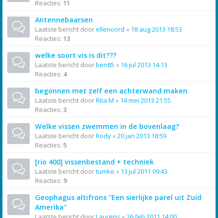
Reacties:
11
Antennebaarsen
Laatste bericht door
ellenoord
«
18 aug 2013 18:53
Reacties:
13
welke soort vis is dit???
Laatste bericht door
ben85
«
16 jul 2013 14:13
Reacties:
4
begonnen met zelf een achterwand maken
Laatste bericht door
Rita M
«
14 mei 2013 21:55
Reacties:
3
Welke vissen zwemmen in de bovenlaag?
Laatste bericht door
Rody
«
20 jan 2013 18:59
Reacties:
5
[rio 400] vissenbestand + techniek
Laatste bericht door
tumke
«
13 jul 2011 09:43
Reacties:
9
Geophagus altifrons ''Een sierlijke parel uit Zuid
Amerika''
Laatste bericht door
Laurens
«
26 feb 2011 14:00