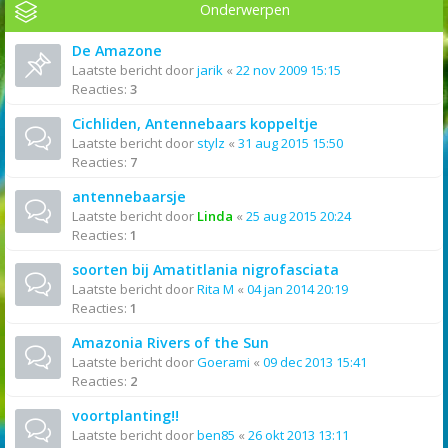
Onderwerpen
De Amazone
Laatste bericht door
jarik
«
22 nov 2009 15:15
Reacties:
3
Cichliden, Antennebaars koppeltje
Laatste bericht door
stylz
«
31 aug 2015 15:50
Reacties:
7
antennebaarsje
Laatste bericht door
Linda
«
25 aug 2015 20:24
Reacties:
1
soorten bij Amatitlania nigrofasciata
Laatste bericht door
Rita M
«
04 jan 2014 20:19
Reacties:
1
Amazonia Rivers of the Sun
Laatste bericht door
Goerami
«
09 dec 2013 15:41
Reacties:
2
voortplanting!!
Laatste bericht door
ben85
«
26 okt 2013 13:11