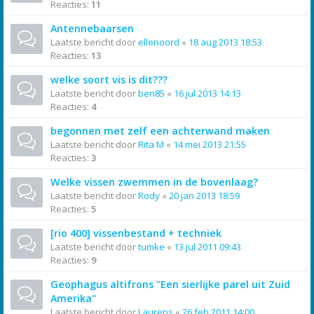
Reacties:
11
Antennebaarsen
Laatste bericht door
ellenoord
«
18 aug 2013 18:53
Reacties:
13
welke soort vis is dit???
Laatste bericht door
ben85
«
16 jul 2013 14:13
Reacties:
4
begonnen met zelf een achterwand maken
Laatste bericht door
Rita M
«
14 mei 2013 21:55
Reacties:
3
Welke vissen zwemmen in de bovenlaag?
Laatste bericht door
Rody
«
20 jan 2013 18:59
Reacties:
5
[rio 400] vissenbestand + techniek
Laatste bericht door
tumke
«
13 jul 2011 09:43
Reacties:
9
Geophagus altifrons ''Een sierlijke parel uit Zuid
Amerika''
Laatste bericht door
Laurens
«
26 feb 2011 14:00