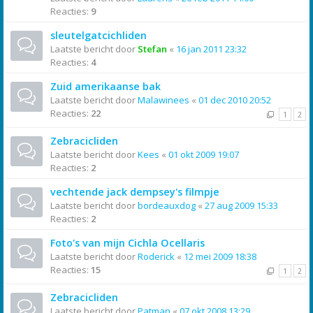
Reacties:
9
sleutelgatcichliden
Laatste bericht door
Stefan
«
16 jan 2011 23:32
Reacties:
4
Zuid amerikaanse bak
Laatste bericht door
Malawinees
«
01 dec 2010 20:52
Reacties:
22
1
2
Zebracicliden
Laatste bericht door
Kees
«
01 okt 2009 19:07
Reacties:
2
vechtende jack dempsey's filmpje
Laatste bericht door
bordeauxdog
«
27 aug 2009 15:33
Reacties:
2
Foto's van mijn Cichla Ocellaris
Laatste bericht door
Roderick
«
12 mei 2009 18:38
Reacties:
15
1
2
Zebracicliden
Laatste bericht door
Patman
«
07 okt 2008 13:29