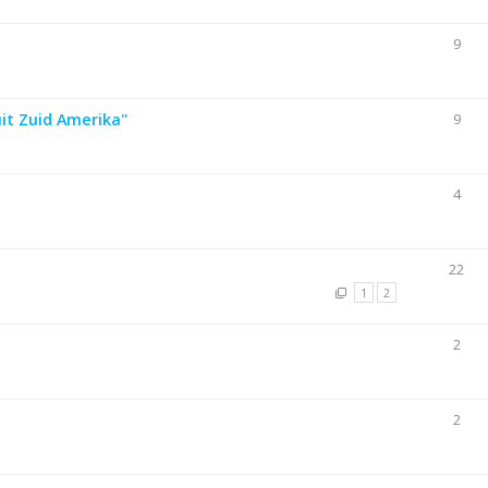
9
uit Zuid Amerika''
9
4
22
1
2
2
2