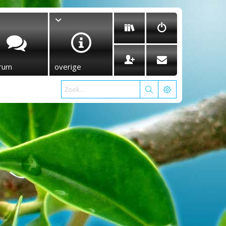
rum
overige