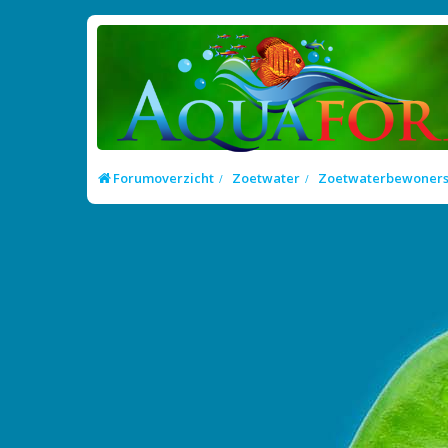
Forumoverzicht
Zoetwater
Zoetwaterbewoner