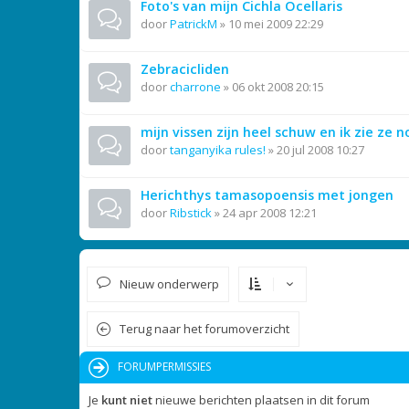
Foto's van mijn Cichla Ocellaris
door
PatrickM
»
10 mei 2009 22:29
Zebracicliden
door
charrone
»
06 okt 2008 20:15
mijn vissen zijn heel schuw en ik zie ze
door
tanganyika rules!
»
20 jul 2008 10:27
Herichthys tamasopoensis met jongen
door
Ribstick
»
24 apr 2008 12:21
Nieuw onderwerp
Terug naar het forumoverzicht
FORUMPERMISSIES
Je
kunt niet
nieuwe berichten plaatsen in dit forum