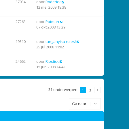
37034
door
Roderick
12 mei 2009 18:38
27263
door
Patman
07 okt 2008 13:29
19310
door
tanganyika rules!
25 jul 2008 11:02
24662
door
Ribstick
15 jun 2008 14:42
31 onderwerpen
1
2
Ga naar