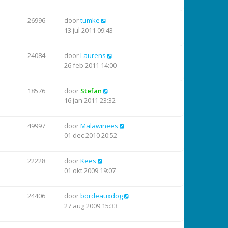
26996
door
tumke
13 jul 2011 09:43
24084
door
Laurens
26 feb 2011 14:00
18576
door
Stefan
16 jan 2011 23:32
49997
door
Malawinees
01 dec 2010 20:52
22228
door
Kees
01 okt 2009 19:07
24406
door
bordeauxdog
27 aug 2009 15:33