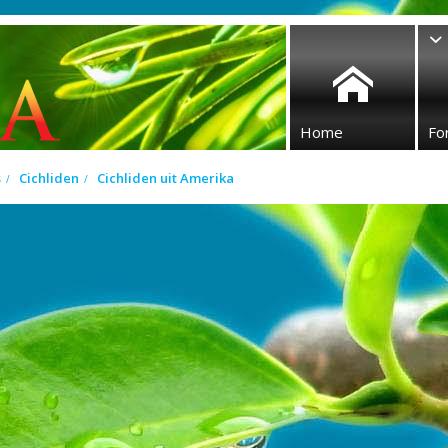
Home
Fo
s
Cichliden
Cichliden uit Amerika