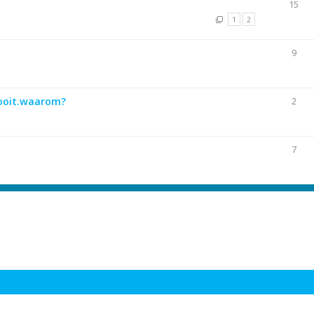
15
1
2
9
 nooit.waarom?
2
7