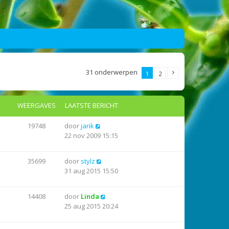
31 onderwerpen
1
2
WEERGAVES
LAATSTE BERICHT
19748
door
jarik
22 nov 2009 15:15
35699
door
stylz
31 aug 2015 15:50
14408
door
Linda
25 aug 2015 20:24