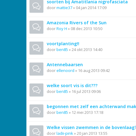
soorten bij Amatitlania nigrofasciata
door
mattie37
»
04 jan 2014 17:09
Amazonia Rivers of the Sun
door
Roy H
»
08 dec 2013 10:50
voortplanting!!
door
ben85
»
24 okt 2013 14:40
Antennebaarsen
door
ellenoord
»
16 aug 2013 09:42
welke soort vis is dit???
door
ben85
»
16 jul 2013 09:06
begonnen met zelf een achterwand ma
door
ben85
»
12 mei 2013 17:18
Welke vissen zwemmen in de bovenlaag
door
ladii-pink
»
20 jan 2013 13:55