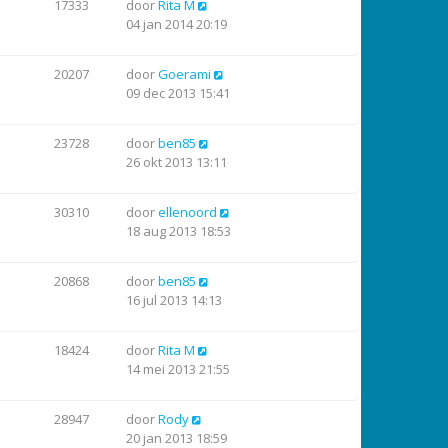
17333
door
Rita M
04 jan 2014 20:19
20207
door
Goerami
09 dec 2013 15:41
23728
door
ben85
26 okt 2013 13:11
30310
door
ellenoord
18 aug 2013 18:53
20868
door
ben85
16 jul 2013 14:13
18424
door
Rita M
14 mei 2013 21:55
28947
door
Rody
20 jan 2013 18:59