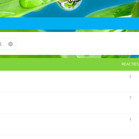
Zoek
REACTIES
3
7
1