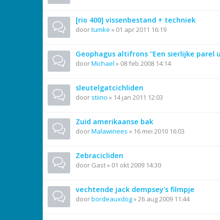
[rio 400] vissenbestand + techniek
door
tumke
»
01 apr 2011 16:19
Geophagus altifrons ''Een sierlijke parel 
door
Michael
»
08 feb 2008 14:14
sleutelgatcichliden
door
stiino
»
14 jan 2011 12:03
Zuid amerikaanse bak
door
Malawinees
»
16 mei 2010 16:03
Zebracicliden
door
Gast
»
01 okt 2009 14:30
vechtende jack dempsey's filmpje
door
bordeauxdog
»
26 aug 2009 11:44