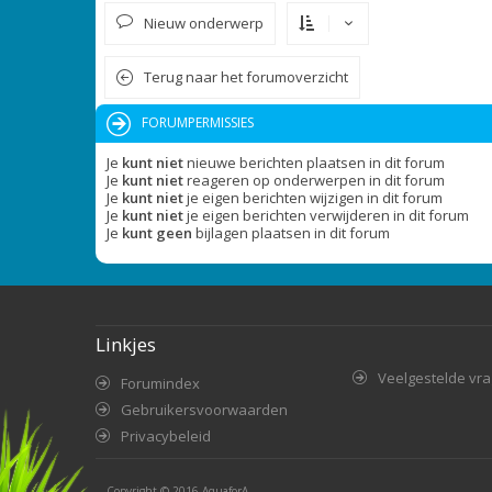
Nieuw onderwerp
Terug naar het forumoverzicht
FORUMPERMISSIES
Je
kunt niet
nieuwe berichten plaatsen in dit forum
Je
kunt niet
reageren op onderwerpen in dit forum
Je
kunt niet
je eigen berichten wijzigen in dit forum
Je
kunt niet
je eigen berichten verwijderen in dit forum
Je
kunt geen
bijlagen plaatsen in dit forum
Linkjes
Veelgestelde vr
Forumindex
Gebruikersvoorwaarden
Privacybeleid
Copyright © 2016
AquaforA