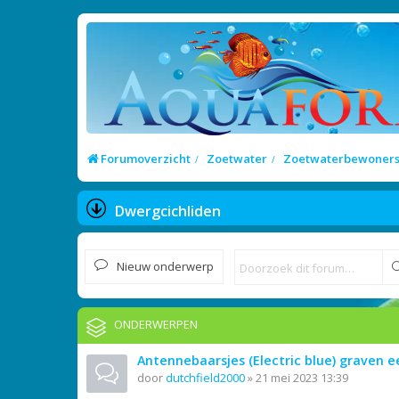
Forumoverzicht
Zoetwater
Zoetwaterbewoner
Dwergcichliden
Nieuw onderwerp
ONDERWERPEN
Antennebaarsjes (Electric blue) graven ee
door
dutchfield2000
»
21 mei 2023 13:39