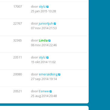
17007
door
stylz
25 jan 2015 13:28
22767
door
juniortjuh
07 nov 2014 21:53
32365
door
Linda
06 nov 2014 22:46
23511
door
stylz
15 okt 2014 11:02
20080
door
emeraldking
27 sep 2014 19:14
20521
door
Esmee
25 aug 2014 20:48