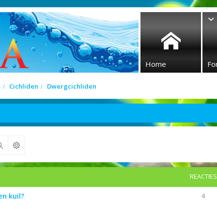
Home
Fo
s
Cichliden
Dwergcichliden
Zoek
REACTIES
n kuil?
4