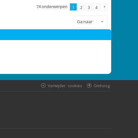
74 onderwerpen
1
2
3
4
Ga naar
Verwijder cookies
Omhoog