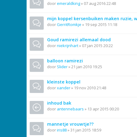
door
emeraldking
»
07 aug 2016 22:48
mijn koppel kersenbuiken maken ruzie, w
door
GerritRomkje
»
19 sep 2015 11:18
Goud ramirezi allemaal dood
door
niekrijnhart
»
07 jan 2015 20:22
balloon ramirezi
door
Slider
»
21 jan 2010 19:25
kleinste koppel
door
xander
»
19 nov 2010 21:48
inhoud bak
door
antennebaars
»
13 apr 2015 00:20
mannetje vrouwtje??
door
iris88
»
31 jan 2015 18:59