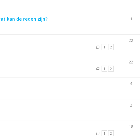
at kan de reden zijn?
1
22
1
2
22
1
2
4
2
18
1
2