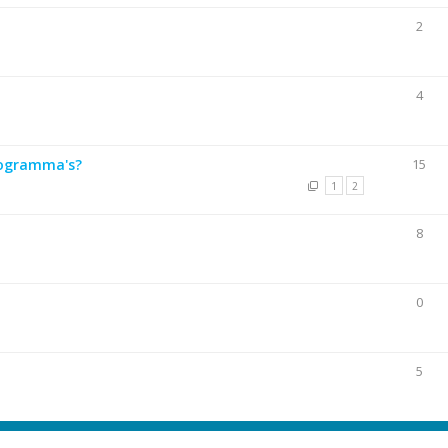
2
4
togramma's?
15
1
2
8
0
5