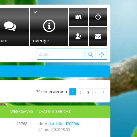
rum
overige
74 onderwerpen
1
2
3
4
WEERGAVES
LAATSTE BERICHT
23768
door
dutchfield2000
21 mei 2023 19:55