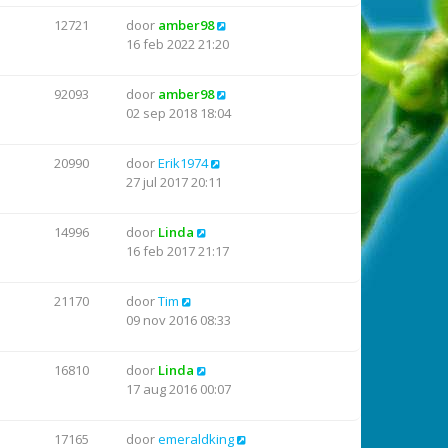
12721
door
amber98
16 feb 2022 21:20
92093
door
amber98
02 sep 2018 18:04
20990
door
Erik1974
27 jul 2017 20:11
14996
door
Linda
16 feb 2017 21:17
21170
door
Tim
09 nov 2016 08:33
16810
door
Linda
17 aug 2016 00:07
17165
door
emeraldking