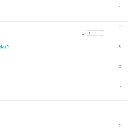
1
37
1
2
3
 dat?
5
0
5
1
2