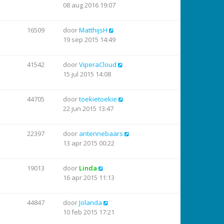
08 aug 2016 19:07
16509
door
MatthijsH
19 sep 2015 14:49
41542
door
ViperaCloud
15 jul 2015 14:08
44705
door
toekietoekie
22 jun 2015 13:47
22397
door
antennebaars
13 apr 2015 00:22
19013
door
Linda
16 apr 2015 11:13
44847
door
Jolanda
10 feb 2015 17:21