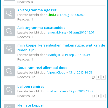
Reacties:
5
Apistogramma agassizi
Laatste bericht door
Linda
«
17 aug 2016 00:07
Reacties:
1
Apistogramma cacatuoides
Laatste bericht door
emeraldking
«
08 aug 2016 19:07
Reacties:
2
mijn koppel kersenbuiken maken ruzie, wat kan de
reden zijn?
Laatste bericht door
MatthijsH
«
19 sep 2015 14:49
Reacties:
1
Goud ramirezi allemaal dood
Laatste bericht door
ViperaCloud
«
15 jul 2015 14:08
Reacties:
22
1
2
balloon ramirezi
Laatste bericht door
toekietoekie
«
22 jun 2015 13:47
Reacties:
22
1
2
kleinste koppel