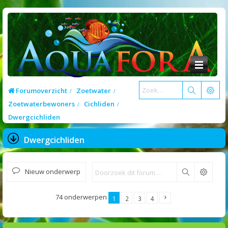
Forumoverzicht
Zoetwater
Zoetwaterbewoners
Cichliden
Dwergcichliden
Dwergcichliden
Nieuw onderwerp
Zoek
74 onderwerpen
1
2
3
4