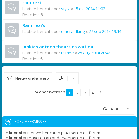
ramirezi
Laatste bericht door
stylz
«
15 okt 2014 11:02
Reacties:
8
Ramirezi's
Laatste bericht door
emeraldking
«
27 sep 2014 19:14
jonkies antennebaarsjes wat nu
Laatste bericht door
Esmee
«
25 aug 2014 20:48
Reacties:
5
Nieuw onderwerp
74 onderwerpen
1
2
3
4
Ga naar
FORUMPERMISSIES
Je
kunt niet
nieuwe berichten plaatsen in dit forum
Je
kunt niet
reageren op onderwerpen in dit forum