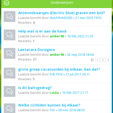
Onderwerpen
Antennebaarsjes (Electric blue) graven een kuil?
Laatste bericht door
dutchfield2000
«
21 mei 2023 19:55
Reacties:
4
Help wat is er aan de hand
Laatste bericht door
amber98
«
16 feb 2022 21:20
Reacties:
1
Laetacara Dorsigera
Laatste bericht door
amber98
«
02 sep 2018 18:04
Reacties:
37
1
2
3
grote groep cacatuoiden bij eilkaar, kan dat?
Laatste bericht door
Erik1974
«
27 jul 2017 20:11
Reacties:
5
Is dit baltsgedrag?
Laatste bericht door
Linda
«
16 feb 2017 21:17
Welke cichliden kunnen bij elkaar?
Laatste bericht door
Tim
«
09 nov 2016 08:33