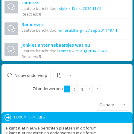
ramirezi
Laatste bericht door
stylz
«
15 okt 2014 11:02
Reacties:
8
Ramirezi's
Laatste bericht door
emeraldking
«
27 sep 2014 19:14
jonkies antennebaarsjes wat nu
Laatste bericht door
Esmee
«
25 aug 2014 20:48
Reacties:
5
Nieuw onderwerp
74 onderwerpen
1
2
3
4
Ga naar
FORUMPERMISSIES
Je
kunt niet
nieuwe berichten plaatsen in dit forum
Je
kunt niet
reageren op onderwerpen in dit forum