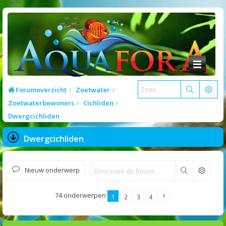
Forumoverzicht
Zoetwater
Zoetwaterbewoners
Cichliden
Dwergcichliden
Dwergcichliden
Nieuw onderwerp
Zoek
74 onderwerpen
1
2
3
4