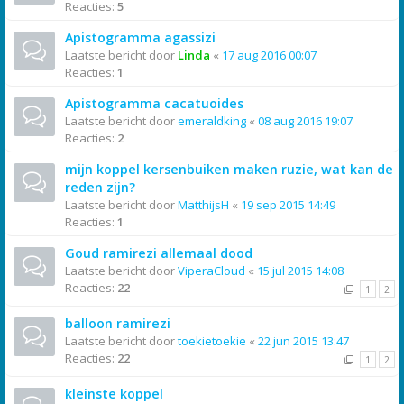
Reacties:
5
Apistogramma agassizi
Laatste bericht door
Linda
«
17 aug 2016 00:07
Reacties:
1
Apistogramma cacatuoides
Laatste bericht door
emeraldking
«
08 aug 2016 19:07
Reacties:
2
mijn koppel kersenbuiken maken ruzie, wat kan de
reden zijn?
Laatste bericht door
MatthijsH
«
19 sep 2015 14:49
Reacties:
1
Goud ramirezi allemaal dood
Laatste bericht door
ViperaCloud
«
15 jul 2015 14:08
Reacties:
22
1
2
balloon ramirezi
Laatste bericht door
toekietoekie
«
22 jun 2015 13:47
Reacties:
22
1
2
kleinste koppel