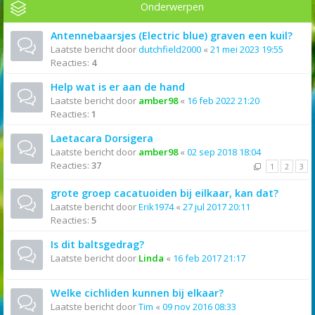
Onderwerpen
Antennebaarsjes (Electric blue) graven een kuil?
Laatste bericht door
dutchfield2000
«
21 mei 2023 19:55
Reacties:
4
Help wat is er aan de hand
Laatste bericht door
amber98
«
16 feb 2022 21:20
Reacties:
1
Laetacara Dorsigera
Laatste bericht door
amber98
«
02 sep 2018 18:04
Reacties:
37
1
2
3
grote groep cacatuoiden bij eilkaar, kan dat?
Laatste bericht door
Erik1974
«
27 jul 2017 20:11
Reacties:
5
Is dit baltsgedrag?
Laatste bericht door
Linda
«
16 feb 2017 21:17
Welke cichliden kunnen bij elkaar?
Laatste bericht door
Tim
«
09 nov 2016 08:33