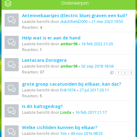
Onderwerpen
Antennebaarsjes (Electric blue) graven een kuil?
Laatste bericht door
dutchfield2000
«
21 mei 2023 19:55
Reacties:
4
Help wat is er aan de hand
Laatste bericht door
amber98
«
16 feb 2022 21:20
Reacties:
1
Laetacara Dorsigera
Laatste bericht door
amber98
«
02 sep 2018 18:04
Reacties:
37
1
2
3
grote groep cacatuoiden bij eilkaar, kan dat?
Laatste bericht door
Erik1974
«
27 jul 2017 20:11
Reacties:
5
Is dit baltsgedrag?
Laatste bericht door
Linda
«
16 feb 2017 21:17
Welke cichliden kunnen bij elkaar?
Laatste bericht door
Tim
«
09 nov 2016 08:33