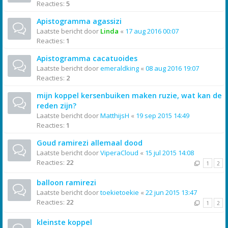
Reacties:
5
Apistogramma agassizi
Laatste bericht door
Linda
«
17 aug 2016 00:07
Reacties:
1
Apistogramma cacatuoides
Laatste bericht door
emeraldking
«
08 aug 2016 19:07
Reacties:
2
mijn koppel kersenbuiken maken ruzie, wat kan de
reden zijn?
Laatste bericht door
MatthijsH
«
19 sep 2015 14:49
Reacties:
1
Goud ramirezi allemaal dood
Laatste bericht door
ViperaCloud
«
15 jul 2015 14:08
Reacties:
22
1
2
balloon ramirezi
Laatste bericht door
toekietoekie
«
22 jun 2015 13:47
Reacties:
22
1
2
kleinste koppel