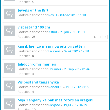
Reacties:
5
Jewels of the Rift.
Laatste bericht door
Roy H
«
08 dec 2013 11:18
visbestand 100 cm
Laatste bericht door
Astrid
«
23 jan 2013 11:01
Reacties:
25
1
2
kan ik hier zo maar nog iets bij zetten
Laatste bericht door
Laurens
«
07 okt 2012 12:18
Reacties:
8
Julidochromis marlieri
Laatste bericht door
Chumbu
«
23 sep 2012 01:46
Reacties:
4
Vis bestand tanganyika
Laatste bericht door
Ronald C.
«
19 jul 2012 21:55
Reacties:
4
Mijn Tanganyika bak met foto's en vragen!
Laatste bericht door
Rickpad
«
19 jul 2012 16:39
Reacties:
10