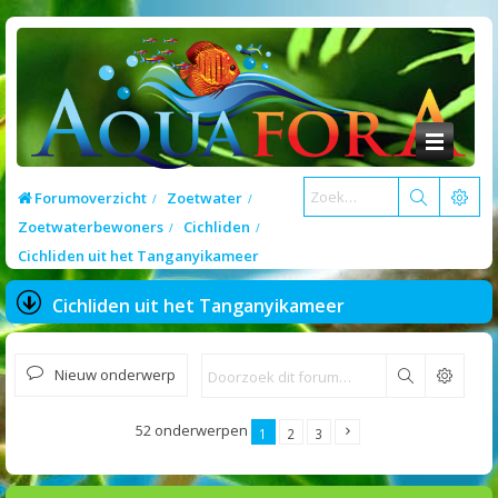
Forumoverzicht
Zoetwater
Zoetwaterbewoners
Cichliden
Cichliden uit het Tanganyikameer
Cichliden uit het Tanganyikameer
Nieuw onderwerp
Zoek
52 onderwerpen
1
2
3