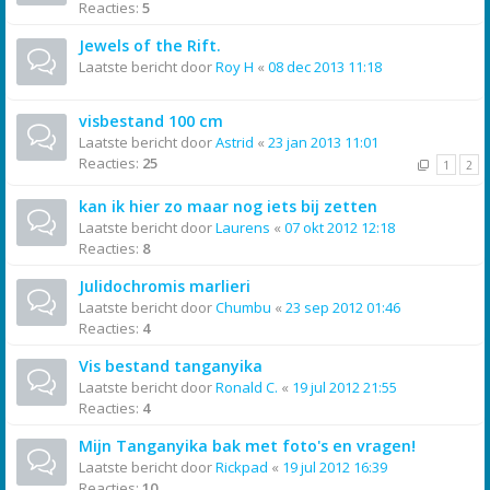
Reacties:
5
Jewels of the Rift.
Laatste bericht door
Roy H
«
08 dec 2013 11:18
visbestand 100 cm
Laatste bericht door
Astrid
«
23 jan 2013 11:01
Reacties:
25
1
2
kan ik hier zo maar nog iets bij zetten
Laatste bericht door
Laurens
«
07 okt 2012 12:18
Reacties:
8
Julidochromis marlieri
Laatste bericht door
Chumbu
«
23 sep 2012 01:46
Reacties:
4
Vis bestand tanganyika
Laatste bericht door
Ronald C.
«
19 jul 2012 21:55
Reacties:
4
Mijn Tanganyika bak met foto's en vragen!
Laatste bericht door
Rickpad
«
19 jul 2012 16:39
Reacties:
10