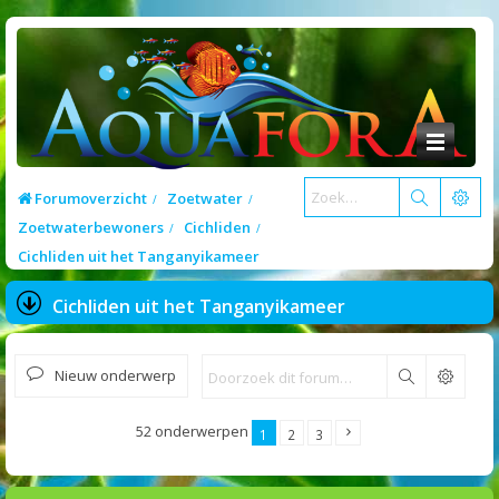
Forumoverzicht
Zoetwater
Zoetwaterbewoners
Cichliden
Cichliden uit het Tanganyikameer
Cichliden uit het Tanganyikameer
Nieuw onderwerp
Zoek
52 onderwerpen
1
2
3