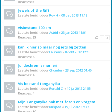
Reacties:
5
Jewels of the Rift.
Laatste bericht door
Roy H
«
08 dec 2013 11:18
visbestand 100 cm
Laatste bericht door
Astrid
«
23 jan 2013 11:01
Reacties:
25
1
2
kan ik hier zo maar nog iets bij zetten
Laatste bericht door
Laurens
«
07 okt 2012 12:18
Reacties:
8
Julidochromis marlieri
Laatste bericht door
Chumbu
«
23 sep 2012 01:46
Reacties:
4
Vis bestand tanganyika
Laatste bericht door
Ronald C.
«
19 jul 2012 21:55
Reacties:
4
Mijn Tanganyika bak met foto's en vragen!
Laatste bericht door
Rickpad
«
19 jul 2012 16:39
Reacties:
10