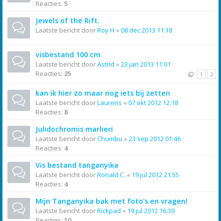
Reacties:
5
Jewels of the Rift.
Laatste bericht door
Roy H
«
08 dec 2013 11:18
visbestand 100 cm
Laatste bericht door
Astrid
«
23 jan 2013 11:01
Reacties:
25
1
2
kan ik hier zo maar nog iets bij zetten
Laatste bericht door
Laurens
«
07 okt 2012 12:18
Reacties:
8
Julidochromis marlieri
Laatste bericht door
Chumbu
«
23 sep 2012 01:46
Reacties:
4
Vis bestand tanganyika
Laatste bericht door
Ronald C.
«
19 jul 2012 21:55
Reacties:
4
Mijn Tanganyika bak met foto's en vragen!
Laatste bericht door
Rickpad
«
19 jul 2012 16:39
Reacties:
10