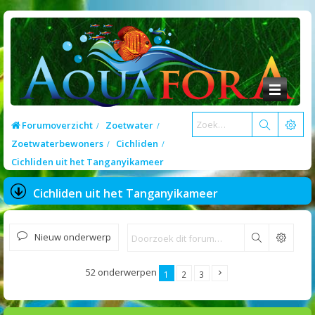
Forumoverzicht
Zoetwater
Zoetwaterbewoners
Cichliden
Cichliden uit het Tanganyikameer
Cichliden uit het Tanganyikameer
Nieuw onderwerp
Zoek
52 onderwerpen
1
2
3