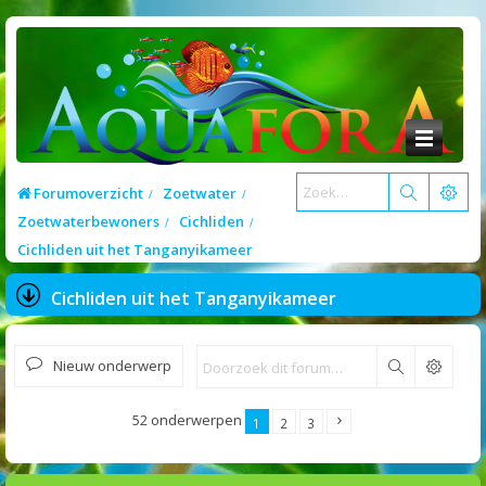
Forumoverzicht
Zoetwater
Zoetwaterbewoners
Cichliden
Cichliden uit het Tanganyikameer
Cichliden uit het Tanganyikameer
Nieuw onderwerp
Zoek
52 onderwerpen
1
2
3