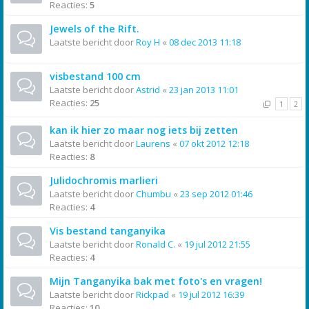
Reacties:
5
Jewels of the Rift.
Laatste bericht door
Roy H
«
08 dec 2013 11:18
visbestand 100 cm
Laatste bericht door
Astrid
«
23 jan 2013 11:01
Reacties:
25
1
2
kan ik hier zo maar nog iets bij zetten
Laatste bericht door
Laurens
«
07 okt 2012 12:18
Reacties:
8
Julidochromis marlieri
Laatste bericht door
Chumbu
«
23 sep 2012 01:46
Reacties:
4
Vis bestand tanganyika
Laatste bericht door
Ronald C.
«
19 jul 2012 21:55
Reacties:
4
Mijn Tanganyika bak met foto's en vragen!
Laatste bericht door
Rickpad
«
19 jul 2012 16:39
Reacties:
10