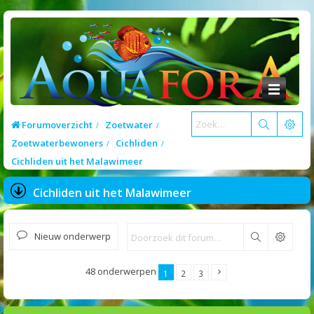
Forumoverzicht
Zoetwater
Zoetwaterbewoners
Cichliden
Cichliden uit het Malawimeer
Cichliden uit het Malawimeer
Nieuw onderwerp
Zoek
48 onderwerpen
1
2
3