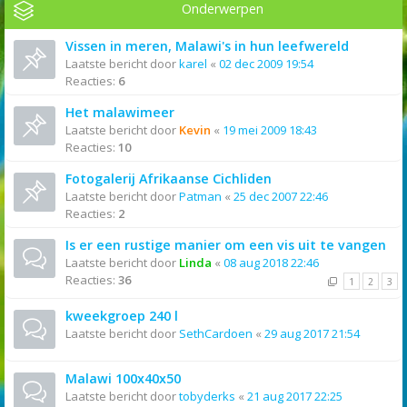
Onderwerpen
Vissen in meren, Malawi's in hun leefwereld
Laatste bericht door
karel
«
02 dec 2009 19:54
Reacties:
6
Het malawimeer
Laatste bericht door
Kevin
«
19 mei 2009 18:43
Reacties:
10
Fotogalerij Afrikaanse Cichliden
Laatste bericht door
Patman
«
25 dec 2007 22:46
Reacties:
2
Is er een rustige manier om een vis uit te vangen
Laatste bericht door
Linda
«
08 aug 2018 22:46
Reacties:
36
1
2
3
kweekgroep 240 l
Laatste bericht door
SethCardoen
«
29 aug 2017 21:54
Malawi 100x40x50
Laatste bericht door
tobyderks
«
21 aug 2017 22:25