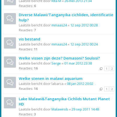
Laatste bericht door
Rita M
«
26 mei 2013 21:34
Reacties:
6
Diverse Malawi/Tanganyika cichliden, identificatie
hulp?
Laatste bericht door
mmaas24
«
12 sep 2012 00:28
Reacties:
7
vis bestand
Laatste bericht door
mmaas24
«
12 sep 2012 00:24
Reacties:
11
Welke vissen zijn deze? Demasoni? Soulosi?
Laatste bericht door
Serge
«
01 mar 2012 23:38
Reacties:
16
1
2
Welke stenen in malawi aquarium
Laatste bericht door
labarca
«
08 jan 2012 20:02
Reacties:
16
1
2
Lake Malawi&Tanganyika Cichlids Mutant Planet
HD
Laatste bericht door
Malawirob
«
29 sep 2011 14:48
Reacties:
3