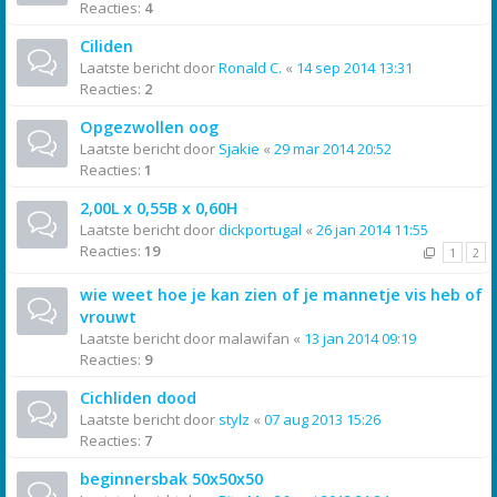
Reacties:
4
Ciliden
Laatste bericht door
Ronald C.
«
14 sep 2014 13:31
Reacties:
2
Opgezwollen oog
Laatste bericht door
Sjakie
«
29 mar 2014 20:52
Reacties:
1
2,00L x 0,55B x 0,60H
Laatste bericht door
dickportugal
«
26 jan 2014 11:55
Reacties:
19
1
2
wie weet hoe je kan zien of je mannetje vis heb of
vrouwt
Laatste bericht door
malawifan
«
13 jan 2014 09:19
Reacties:
9
Cichliden dood
Laatste bericht door
stylz
«
07 aug 2013 15:26
Reacties:
7
beginnersbak 50x50x50