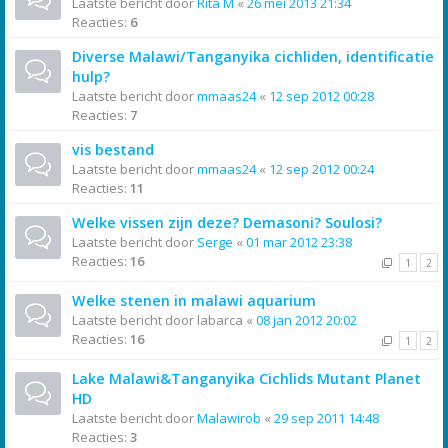
Laatste bericht door
Rita M
«
26 mei 2013 21:34
Reacties:
6
Diverse Malawi/Tanganyika cichliden, identificatie
hulp?
Laatste bericht door
mmaas24
«
12 sep 2012 00:28
Reacties:
7
vis bestand
Laatste bericht door
mmaas24
«
12 sep 2012 00:24
Reacties:
11
Welke vissen zijn deze? Demasoni? Soulosi?
Laatste bericht door
Serge
«
01 mar 2012 23:38
Reacties:
16
1
2
Welke stenen in malawi aquarium
Laatste bericht door
labarca
«
08 jan 2012 20:02
Reacties:
16
1
2
Lake Malawi&Tanganyika Cichlids Mutant Planet
HD
Laatste bericht door
Malawirob
«
29 sep 2011 14:48
Reacties:
3