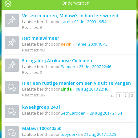
Onderwerpen
Vissen in meren, Malawi's in hun leefwereld
Laatste bericht door
karel
«
02 dec 2009 19:54
Reacties:
6
Het malawimeer
Laatste bericht door
Kevin
«
19 mei 2009 18:43
Reacties:
10
Fotogalerij Afrikaanse Cichliden
Laatste bericht door
Patman
«
25 dec 2007 22:46
Reacties:
2
Is er een rustige manier om een vis uit te vangen
Laatste bericht door
Linda
«
08 aug 2018 22:46
Reacties:
36
1
2
3
kweekgroep 240 l
Laatste bericht door
SethCardoen
«
29 aug 2017 21:54
Malawi 100x40x50
Laatste bericht door
tobyderks
«
21 aug 2017 22:25