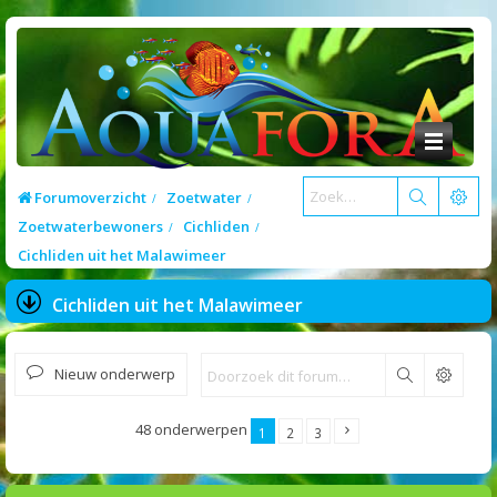
Forumoverzicht
Zoetwater
Zoetwaterbewoners
Cichliden
Cichliden uit het Malawimeer
Cichliden uit het Malawimeer
Nieuw onderwerp
Zoek
48 onderwerpen
1
2
3