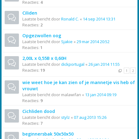
Reacties:
4
Ciliden
Laatste bericht door
Ronald C.
«
14 sep 2014 13:31
Reacties:
2
Opgezwollen oog
Laatste bericht door
Sjakie
«
29 mar 2014 20:52
Reacties:
1
2,00L x 0,55B x 0,60H
Laatste bericht door
dickportugal
«
26 jan 2014 11:55
Reacties:
19
1
2
wie weet hoe je kan zien of je mannetje vis heb of
vrouwt
Laatste bericht door
malawifan
«
13 jan 2014 09:19
Reacties:
9
Cichliden dood
Laatste bericht door
stylz
«
07 aug 2013 15:26
Reacties:
7
beginnersbak 50x50x50