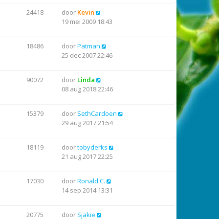
24418
door
Kevin
19 mei 2009 18:43
18486
door
Patman
25 dec 2007 22:46
90072
door
Linda
08 aug 2018 22:46
15379
door
SethCardoen
29 aug 2017 21:54
18119
door
tobyderks
21 aug 2017 22:25
17030
door
Ronald C.
14 sep 2014 13:31
20775
door
Sjakie