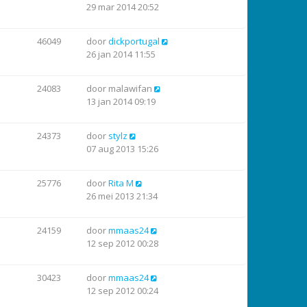
29 mar 2014 20:52
46049
door
dickportugal
26 jan 2014 11:55
24083
door
malawifan
13 jan 2014 09:19
24373
door
stylz
07 aug 2013 15:26
25776
door
Rita M
26 mei 2013 21:34
24159
door
mmaas24
12 sep 2012 00:28
30423
door
mmaas24
12 sep 2012 00:24