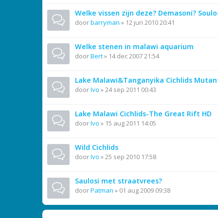
Welke vissen zijn deze? Demasoni? Soulo
door
barryman
»
12 jun 2010 20:41
Welke stenen in malawi aquarium
door
Bert
»
14 dec 2007 21:54
Lake Malawi&Tanganyika Cichlids Mutan
door
Ivo
»
24 sep 2011 00:43
Lake Malawi Cichlids-The Great Rift HD
door
Ivo
»
15 aug 2011 14:05
Wild Cichlids
door
Ivo
»
25 sep 2010 17:58
Saulosi met straatvrees?
door
Patman
»
01 aug 2009 09:38