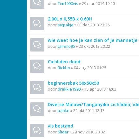
door
Tim1990vis
»
29 mar 2014 19:10
2,00L x 0,55B x 0,60H
door
sixpakje
»
03 dec 2013 23:26
wie weet hoe je kan zien of je mannetje 
door
tamino95
»
23 okt 2013 20:22
Cichliden dood
door
Rickho
»
04 aug 2013 01:25
beginnersbak 50x50x50
door
drekkie1990
»
15 apr 2013 18:03
Diverse Malawi/Tanganyika cichliden, ide
door
tumke
»
22 okt 2011 12:13
vis bestand
door
Slider
»
29 nov 2010 20:02