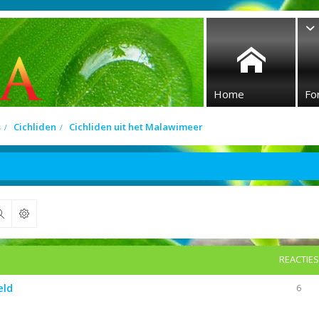
Home
Fo
s
Cichliden
Cichliden uit het Malawimeer
Zoek
REACTIES
eld
6