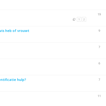
19
1
2
vis heb of vrouwt
9
7
6
ntificatie hulp?
7
11