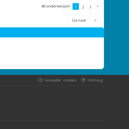
48 onderwerpen
1
2
3
Ga naar
Verwijder cookies
Omhoog