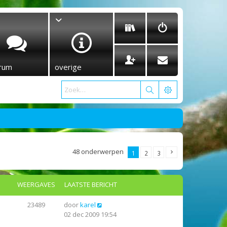
rum
overige
48 onderwerpen
1
2
3
WEERGAVES
LAATSTE BERICHT
23489
door
karel
02 dec 2009 19:54