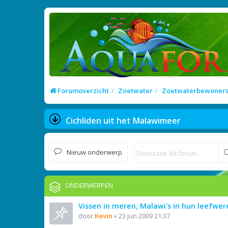
Forumoverzicht
Zoetwater
Zoetwaterbewoner
Cichliden uit het Malawimeer
Nieuw onderwerp
ONDERWERPEN
Vissen in meren, Malawi's in hun leefwer
door
Kevin
»
23 jun 2009 21:37