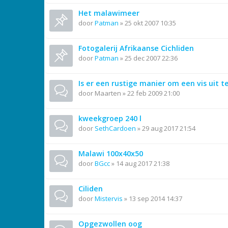
Het malawimeer
door
Patman
»
25 okt 2007 10:35
Fotogalerij Afrikaanse Cichliden
door
Patman
»
25 dec 2007 22:36
Is er een rustige manier om een vis uit 
door
Maarten
»
22 feb 2009 21:00
kweekgroep 240 l
door
SethCardoen
»
29 aug 2017 21:54
Malawi 100x40x50
door
BGcc
»
14 aug 2017 21:38
Ciliden
door
Mistervis
»
13 sep 2014 14:37
Opgezwollen oog