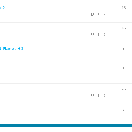
si?
16
1
2
16
1
2
t Planet HD
3
5
26
1
2
5