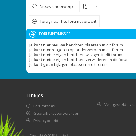
Nieuw onderwerp
Terug naar het forumoverzicht
FORUMPERMISSIES
Je
kunt niet
nieuwe berichten plaatsen in dit forum
Je
kunt niet
reageren op onderwerpen in dit forum
Je
kunt niet
je eigen berichten wijzigen in dit forum
Je
kunt niet
je eigen berichten verwijderen in dit forum
Je
kunt geen
bijlagen plaatsen in dit forum
Linkjes
Veelgestelde vr
Forumindex
Gebruikersvoorwaarden
Privacybeleid
Copyright © 2016
AquaforA