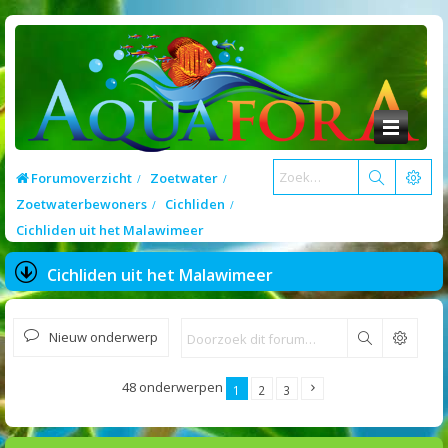
Forumoverzicht
Zoetwater
Zoetwaterbewoners
Cichliden
Cichliden uit het Malawimeer
Cichliden uit het Malawimeer
Nieuw onderwerp
Zoek
48 onderwerpen
1
2
3