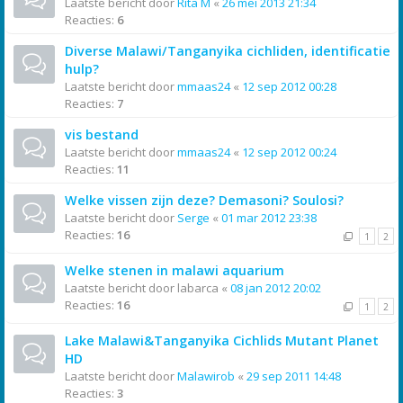
Laatste bericht door
Rita M
«
26 mei 2013 21:34
Reacties:
6
Diverse Malawi/Tanganyika cichliden, identificatie
hulp?
Laatste bericht door
mmaas24
«
12 sep 2012 00:28
Reacties:
7
vis bestand
Laatste bericht door
mmaas24
«
12 sep 2012 00:24
Reacties:
11
Welke vissen zijn deze? Demasoni? Soulosi?
Laatste bericht door
Serge
«
01 mar 2012 23:38
Reacties:
16
1
2
Welke stenen in malawi aquarium
Laatste bericht door
labarca
«
08 jan 2012 20:02
Reacties:
16
1
2
Lake Malawi&Tanganyika Cichlids Mutant Planet
HD
Laatste bericht door
Malawirob
«
29 sep 2011 14:48
Reacties:
3