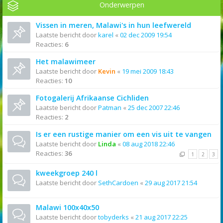
Onderwerpen
Vissen in meren, Malawi's in hun leefwereld
Laatste bericht door
karel
«
02 dec 2009 19:54
Reacties:
6
Het malawimeer
Laatste bericht door
Kevin
«
19 mei 2009 18:43
Reacties:
10
Fotogalerij Afrikaanse Cichliden
Laatste bericht door
Patman
«
25 dec 2007 22:46
Reacties:
2
Is er een rustige manier om een vis uit te vangen
Laatste bericht door
Linda
«
08 aug 2018 22:46
Reacties:
36
1
2
3
kweekgroep 240 l
Laatste bericht door
SethCardoen
«
29 aug 2017 21:54
Malawi 100x40x50
Laatste bericht door
tobyderks
«
21 aug 2017 22:25