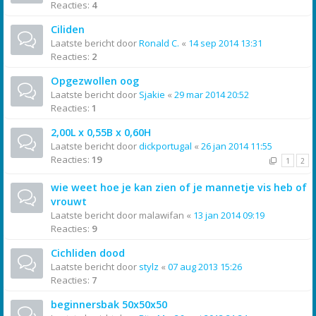
Reacties:
4
Ciliden
Laatste bericht door
Ronald C.
«
14 sep 2014 13:31
Reacties:
2
Opgezwollen oog
Laatste bericht door
Sjakie
«
29 mar 2014 20:52
Reacties:
1
2,00L x 0,55B x 0,60H
Laatste bericht door
dickportugal
«
26 jan 2014 11:55
Reacties:
19
1
2
wie weet hoe je kan zien of je mannetje vis heb of
vrouwt
Laatste bericht door
malawifan
«
13 jan 2014 09:19
Reacties:
9
Cichliden dood
Laatste bericht door
stylz
«
07 aug 2013 15:26
Reacties:
7
beginnersbak 50x50x50