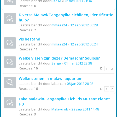
Laatste bericht door
Rita M
«
26 mei 2013 21:34
Reacties:
6
Diverse Malawi/Tanganyika cichliden, identificatie
hulp?
Laatste bericht door
mmaas24
«
12 sep 2012 00:28
Reacties:
7
vis bestand
Laatste bericht door
mmaas24
«
12 sep 2012 00:24
Reacties:
11
Welke vissen zijn deze? Demasoni? Soulosi?
Laatste bericht door
Serge
«
01 mar 2012 23:38
Reacties:
16
1
2
Welke stenen in malawi aquarium
Laatste bericht door
labarca
«
08 jan 2012 20:02
Reacties:
16
1
2
Lake Malawi&Tanganyika Cichlids Mutant Planet
HD
Laatste bericht door
Malawirob
«
29 sep 2011 14:48
Reacties:
3