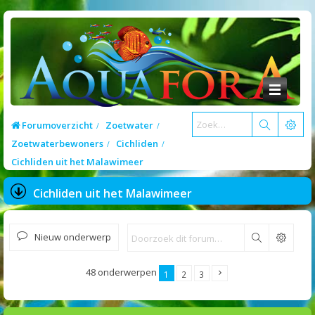
Forumoverzicht
Zoetwater
Zoetwaterbewoners
Cichliden
Cichliden uit het Malawimeer
Cichliden uit het Malawimeer
Nieuw onderwerp
Zoek
48 onderwerpen
1
2
3