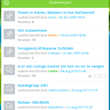
Onderwerpen
Vissen in meren, Malawi's in hun leefwereld
Laatste bericht door
karel
«
02 dec 2009 19:54
Reacties:
6
Het malawimeer
Laatste bericht door
Kevin
«
19 mei 2009 18:43
Reacties:
10
Fotogalerij Afrikaanse Cichliden
Laatste bericht door
Patman
«
25 dec 2007 22:46
Reacties:
2
Is er een rustige manier om een vis uit te vangen
Laatste bericht door
Linda
«
08 aug 2018 22:46
Reacties:
36
1
2
3
kweekgroep 240 l
Laatste bericht door
SethCardoen
«
29 aug 2017 21:54
Malawi 100x40x50
Laatste bericht door
tobyderks
«
21 aug 2017 22:25