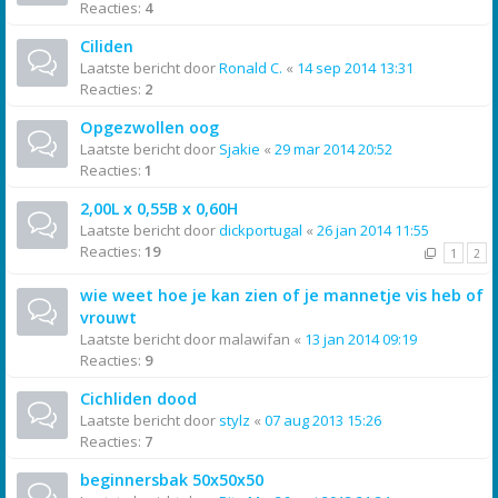
Reacties:
4
Ciliden
Laatste bericht door
Ronald C.
«
14 sep 2014 13:31
Reacties:
2
Opgezwollen oog
Laatste bericht door
Sjakie
«
29 mar 2014 20:52
Reacties:
1
2,00L x 0,55B x 0,60H
Laatste bericht door
dickportugal
«
26 jan 2014 11:55
Reacties:
19
1
2
wie weet hoe je kan zien of je mannetje vis heb of
vrouwt
Laatste bericht door
malawifan
«
13 jan 2014 09:19
Reacties:
9
Cichliden dood
Laatste bericht door
stylz
«
07 aug 2013 15:26
Reacties:
7
beginnersbak 50x50x50