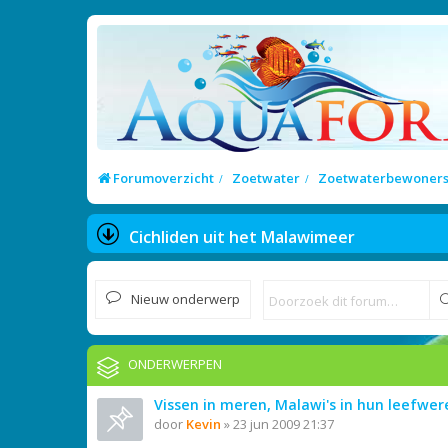
Forumoverzicht
Zoetwater
Zoetwaterbewoner
Cichliden uit het Malawimeer
Nieuw onderwerp
ONDERWERPEN
Vissen in meren, Malawi's in hun leefwer
door
Kevin
»
23 jun 2009 21:37