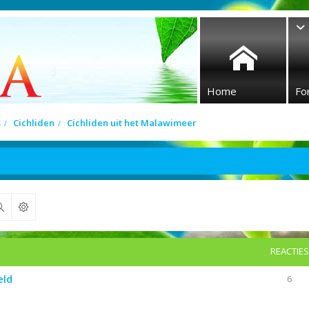
Home
Fo
s
Cichliden
Cichliden uit het Malawimeer
Zoek
REACTIES
eld
6