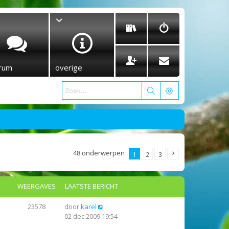
rum
overige
48 onderwerpen
1
2
3
WEERGAVES
LAATSTE BERICHT
23578
door
karel
02 dec 2009 19:54