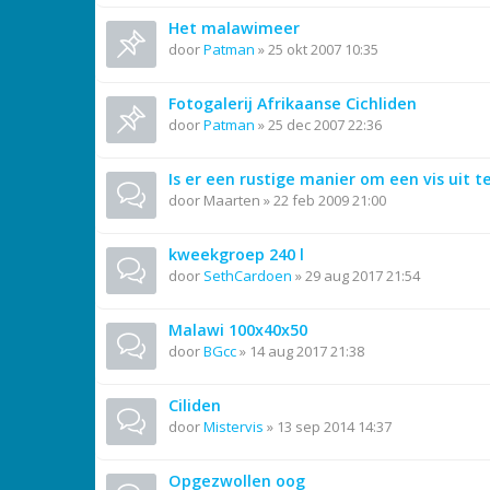
Het malawimeer
door
Patman
»
25 okt 2007 10:35
Fotogalerij Afrikaanse Cichliden
door
Patman
»
25 dec 2007 22:36
Is er een rustige manier om een vis uit 
door
Maarten
»
22 feb 2009 21:00
kweekgroep 240 l
door
SethCardoen
»
29 aug 2017 21:54
Malawi 100x40x50
door
BGcc
»
14 aug 2017 21:38
Ciliden
door
Mistervis
»
13 sep 2014 14:37
Opgezwollen oog