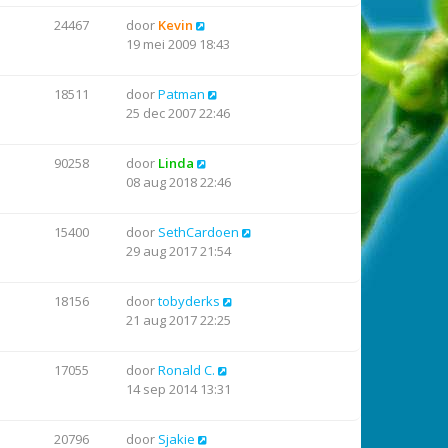
24467
door
Kevin
19 mei 2009 18:43
18511
door
Patman
25 dec 2007 22:46
90258
door
Linda
08 aug 2018 22:46
15400
door
SethCardoen
29 aug 2017 21:54
18156
door
tobyderks
21 aug 2017 22:25
17055
door
Ronald C.
14 sep 2014 13:31
20796
door
Sjakie