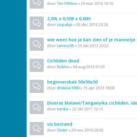
door
Tim1990vis
»
29 mar 2014 19:10
2,00L x 0,55B x 0,60H
door
sixpakje
»
03 dec 2013 23:26
wie weet hoe je kan zien of je mannetje 
door
tamino95
»
23 okt 2013 20:22
Cichliden dood
door
Rickho
»
04 aug 2013 01:25
beginnersbak 50x50x50
door
drekkie1990
»
15 apr 2013 18:03
Diverse Malawi/Tanganyika cichliden, ide
door
tumke
»
22 okt 2011 12:13
vis bestand
door
Slider
»
29 nov 2010 20:02