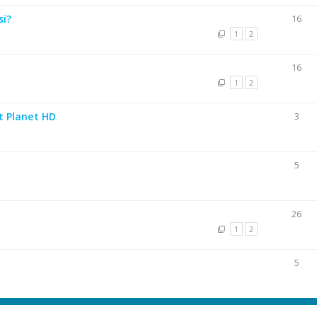
si?
16
1
2
16
1
2
t Planet HD
3
5
26
1
2
5