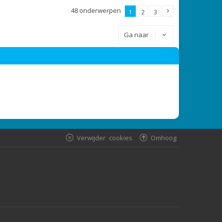
48 onderwerpen
1
2
3
Ga naar
Verwijder cookies
Omhoog