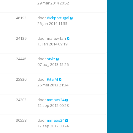
29 mar 2014 20:52
46193
door
dickportugal
26 jan 2014 11:55
24139
door
malawifan
13 jan 2014 09:19
24445
door
stylz
07 aug 2013 15:26
25830
door
Rita M
26 mei 2013 21:34
24203
door
mmaas24
12 sep 2012 00:28
30558
door
mmaas24
12 sep 2012 00:24