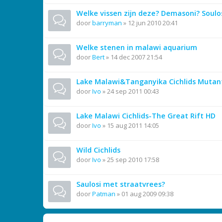
Welke vissen zijn deze? Demasoni? Soulo
door
barryman
»
12 jun 2010 20:41
Welke stenen in malawi aquarium
door
Bert
»
14 dec 2007 21:54
Lake Malawi&Tanganyika Cichlids Mutan
door
Ivo
»
24 sep 2011 00:43
Lake Malawi Cichlids-The Great Rift HD
door
Ivo
»
15 aug 2011 14:05
Wild Cichlids
door
Ivo
»
25 sep 2010 17:58
Saulosi met straatvrees?
door
Patman
»
01 aug 2009 09:38