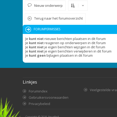
Nieuw onderwerp
Terug naar het forumoverzicht
FORUMPERMISSIES
Je
kunt niet
nieuwe berichten plaatsen in dit forum
Je
kunt niet
reageren op onderwerpen in dit forum
Je
kunt niet
je eigen berichten wijzigen in dit forum
Je
kunt niet
je eigen berichten verwijderen in dit forum
Je
kunt geen
bijlagen plaatsen in dit forum
Linkjes
Veelgestelde vr
Forumindex
Gebruikersvoorwaarden
Privacybeleid
Copyright © 2016
AquaforA