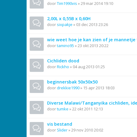
door
Tim1990vis
»
29 mar 2014 19:10
2,00L x 0,55B x 0,60H
door
sixpakje
»
03 dec 2013 23:26
wie weet hoe je kan zien of je mannetje 
door
tamino95
»
23 okt 2013 20:22
Cichliden dood
door
Rickho
»
04 aug 2013 01:25
beginnersbak 50x50x50
door
drekkie1990
»
15 apr 2013 18:03
Diverse Malawi/Tanganyika cichliden, ide
door
tumke
»
22 okt 2011 12:13
vis bestand
door
Slider
»
29 nov 2010 20:02