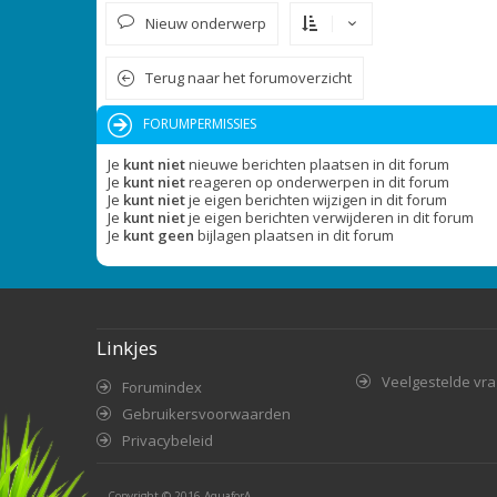
Nieuw onderwerp
Terug naar het forumoverzicht
FORUMPERMISSIES
Je
kunt niet
nieuwe berichten plaatsen in dit forum
Je
kunt niet
reageren op onderwerpen in dit forum
Je
kunt niet
je eigen berichten wijzigen in dit forum
Je
kunt niet
je eigen berichten verwijderen in dit forum
Je
kunt geen
bijlagen plaatsen in dit forum
Linkjes
Veelgestelde vr
Forumindex
Gebruikersvoorwaarden
Privacybeleid
Copyright © 2016
AquaforA