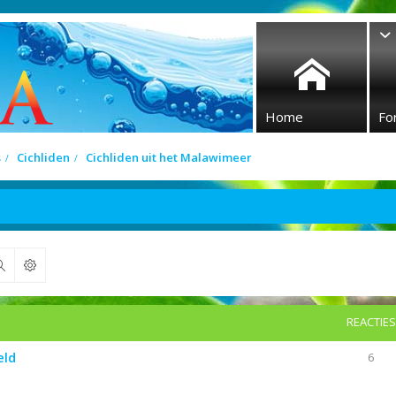
Home
Fo
s
Cichliden
Cichliden uit het Malawimeer
Zoek
REACTIES
eld
6