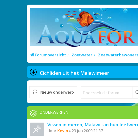
Forumoverzicht
Zoetwater
Zoetwaterbewoner
Cichliden uit het Malawimeer
Nieuw onderwerp
ONDERWERPEN
Vissen in meren, Malawi's in hun leefwer
door
Kevin
»
23 jun 2009 21:37