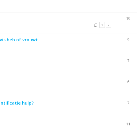
19
1
2
vis heb of vrouwt
9
7
6
ntificatie hulp?
7
11