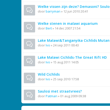
Welke vissen zijn deze? Demasoni? Soulo
door
barryman
»
12 jun 2010 20:41
Welke stenen in malawi aquarium
door
Bert
»
14 dec 2007 21:54
Lake Malawi&Tanganyika Cichlids Mutan
door
Ivo
»
24 sep 2011 00:43
Lake Malawi Cichlids-The Great Rift HD
door
Ivo
»
15 aug 2011 14:05
Wild Cichlids
door
Ivo
»
25 sep 2010 17:58
Saulosi met straatvrees?
door
Patman
»
01 aug 2009 09:38