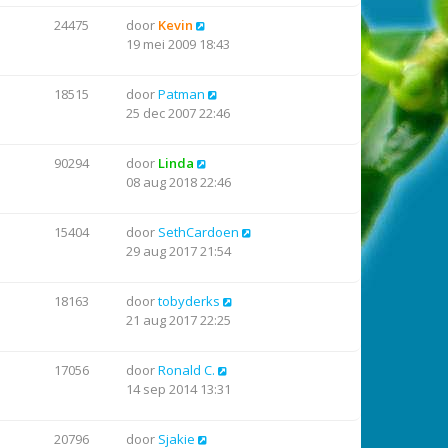
24475
door
Kevin
19 mei 2009 18:43
18515
door
Patman
25 dec 2007 22:46
90294
door
Linda
08 aug 2018 22:46
15404
door
SethCardoen
29 aug 2017 21:54
18163
door
tobyderks
21 aug 2017 22:25
17056
door
Ronald C.
14 sep 2014 13:31
20796
door
Sjakie