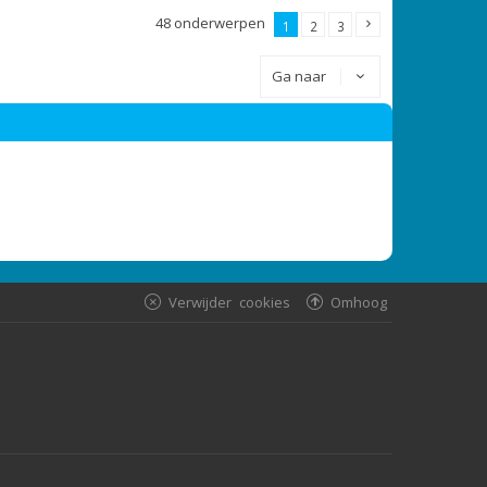
48 onderwerpen
1
2
3
Ga naar
Verwijder cookies
Omhoog