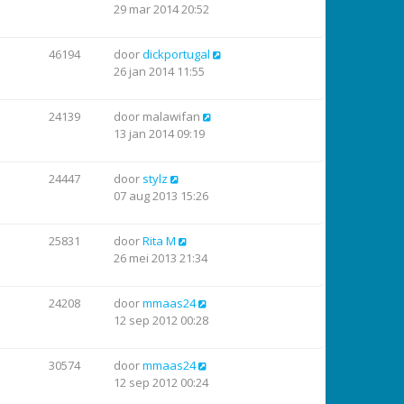
29 mar 2014 20:52
46194
door
dickportugal
26 jan 2014 11:55
24139
door
malawifan
13 jan 2014 09:19
24447
door
stylz
07 aug 2013 15:26
25831
door
Rita M
26 mei 2013 21:34
24208
door
mmaas24
12 sep 2012 00:28
30574
door
mmaas24
12 sep 2012 00:24