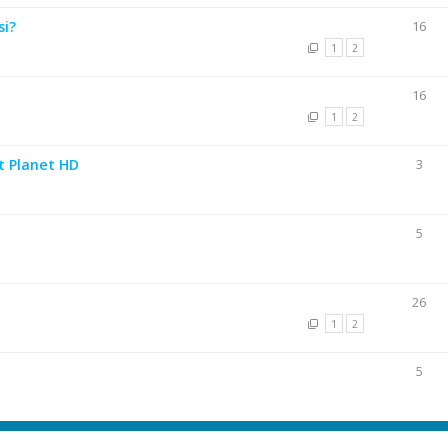
si?
16
1
2
16
1
2
t Planet HD
3
5
26
1
2
5