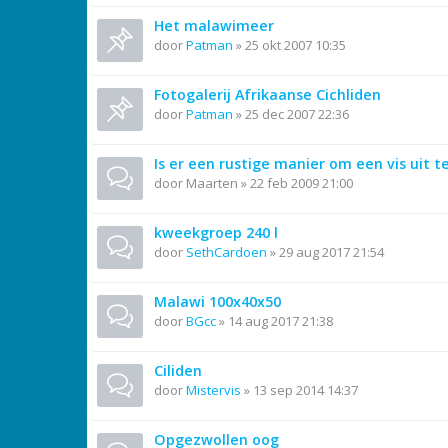
Het malawimeer
door
Patman
»
25 okt 2007 10:35
Fotogalerij Afrikaanse Cichliden
door
Patman
»
25 dec 2007 22:36
Is er een rustige manier om een vis uit 
door
Maarten
»
22 feb 2009 21:00
kweekgroep 240 l
door
SethCardoen
»
29 aug 2017 21:54
Malawi 100x40x50
door
BGcc
»
14 aug 2017 21:38
Ciliden
door
Mistervis
»
13 sep 2014 14:37
Opgezwollen oog