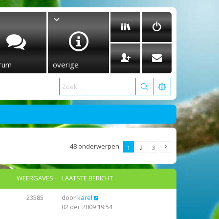
rum
overige
48 onderwerpen
1
2
3
WEERGAVES
LAATSTE BERICHT
23585
door
karel
02 dec 2009 19:54