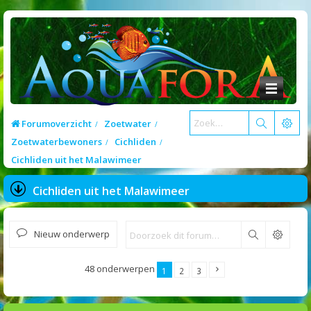
Forumoverzicht
Zoetwater
Zoetwaterbewoners
Cichliden
Cichliden uit het Malawimeer
Cichliden uit het Malawimeer
Nieuw onderwerp
Zoek
48 onderwerpen
1
2
3