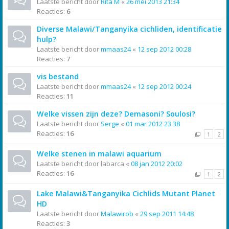
Laatste bericht door
Rita M
«
26 mei 2013 21:34
Reacties:
6
Diverse Malawi/Tanganyika cichliden, identificatie
hulp?
Laatste bericht door
mmaas24
«
12 sep 2012 00:28
Reacties:
7
vis bestand
Laatste bericht door
mmaas24
«
12 sep 2012 00:24
Reacties:
11
Welke vissen zijn deze? Demasoni? Soulosi?
Laatste bericht door
Serge
«
01 mar 2012 23:38
Reacties:
16
1
2
Welke stenen in malawi aquarium
Laatste bericht door
labarca
«
08 jan 2012 20:02
Reacties:
16
1
2
Lake Malawi&Tanganyika Cichlids Mutant Planet
HD
Laatste bericht door
Malawirob
«
29 sep 2011 14:48
Reacties:
3