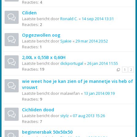
Reacties:
4
Ciliden
Laatste bericht door
Ronald C.
«
14 sep 2014 13:31
Reacties:
2
Opgezwollen oog
Laatste bericht door
Sjakie
«
29 mar 2014 20:52
Reacties:
1
2,00L x 0,55B x 0,60H
Laatste bericht door
dickportugal
«
26 jan 2014 11:55
Reacties:
19
1
2
wie weet hoe je kan zien of je mannetje vis heb of
vrouwt
Laatste bericht door
malawifan
«
13 jan 2014 09:19
Reacties:
9
Cichliden dood
Laatste bericht door
stylz
«
07 aug 2013 15:26
Reacties:
7
beginnersbak 50x50x50