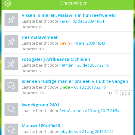
Onderwerpen
Vissen in meren, Malawi's in hun leefwereld
Laatste bericht door
karel
«
02 dec 2009 19:54
Reacties:
6
Het malawimeer
Laatste bericht door
Kevin
«
19 mei 2009 18:43
Reacties:
10
Fotogalerij Afrikaanse Cichliden
Laatste bericht door
Patman
«
25 dec 2007 22:46
Reacties:
2
Is er een rustige manier om een vis uit te vangen
Laatste bericht door
Linda
«
08 aug 2018 22:46
Reacties:
36
1
2
3
kweekgroep 240 l
Laatste bericht door
SethCardoen
«
29 aug 2017 21:54
Malawi 100x40x50
Laatste bericht door
tobyderks
«
21 aug 2017 22:25