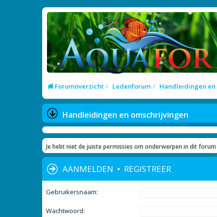
Forumoverzicht
Ledenforum
Handleidingen en
Handleidingen en omschrijvingen
Je hebt niet de juiste permissies om onderwerpen in dit forum 
AANMELDEN
•
REGISTREER
Gebruikersnaam:
Wachtwoord: