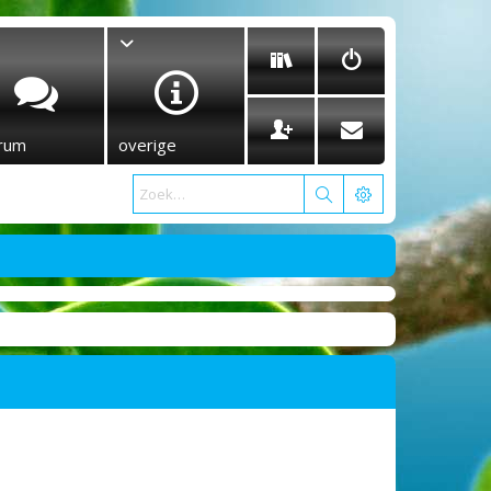
rum
overige