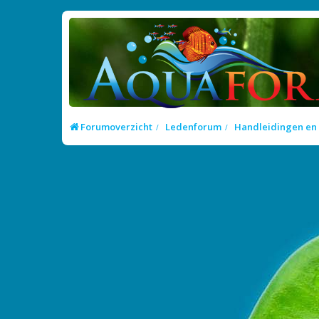
Forumoverzicht
Ledenforum
Handleidingen en