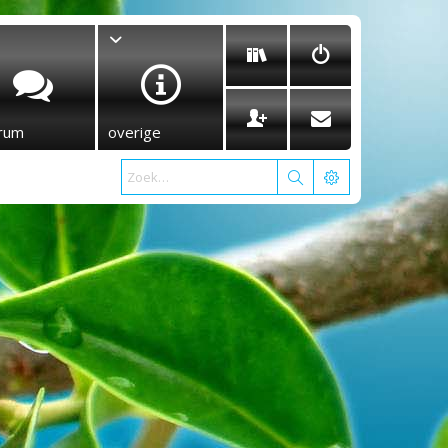
rum
overige