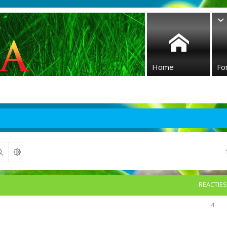
Home
Fo
Zoek
REACTIES
4