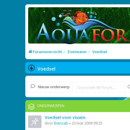
Forumoverzicht
Zoetwater
Voedsel
Voedsel
Nieuw onderwerp
ONDERWERPEN
Voedsel voor vissen.
door
Biancab
»
23 mar 2009 09:25