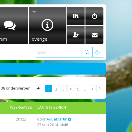
rum
overige
138 onderwerpen
1
2
3
4
5
…
7
WEERGAVES
LAATSTE BERICHT
20122
door
AquaMartin
27 sep 2014 14:46