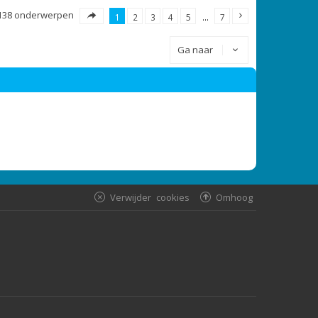
138 onderwerpen
1
2
3
4
5
…
7
Ga naar
Verwijder cookies
Omhoog