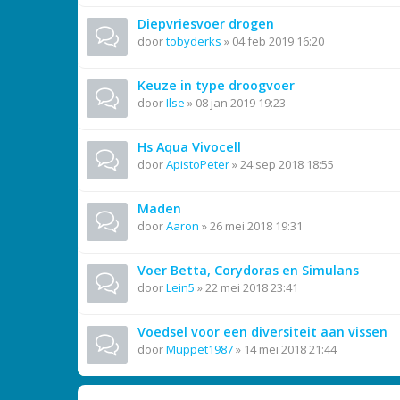
Diepvriesvoer drogen
door
tobyderks
»
04 feb 2019 16:20
Keuze in type droogvoer
door
Ilse
»
08 jan 2019 19:23
Hs Aqua Vivocell
door
ApistoPeter
»
24 sep 2018 18:55
Maden
door
Aaron
»
26 mei 2018 19:31
Voer Betta, Corydoras en Simulans
door
Lein5
»
22 mei 2018 23:41
Voedsel voor een diversiteit aan vissen
door
Muppet1987
»
14 mei 2018 21:44