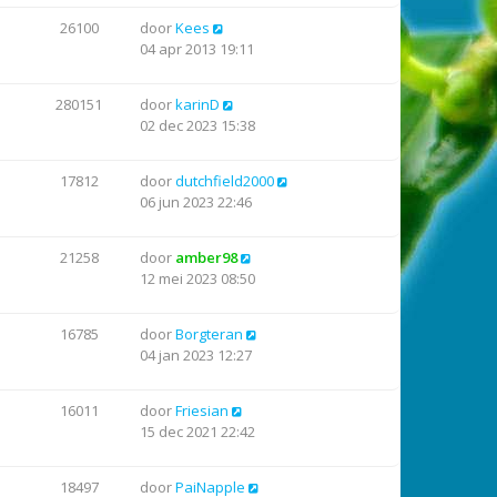
26100
door
Kees
04 apr 2013 19:11
280151
door
karinD
02 dec 2023 15:38
17812
door
dutchfield2000
06 jun 2023 22:46
21258
door
amber98
12 mei 2023 08:50
16785
door
Borgteran
04 jan 2023 12:27
16011
door
Friesian
15 dec 2021 22:42
18497
door
PaiNapple