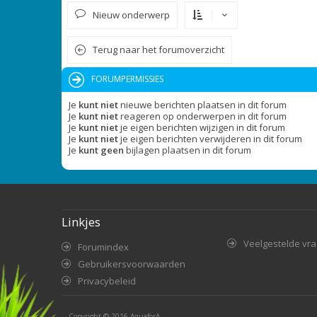
Nieuw onderwerp
Terug naar het forumoverzicht
FORUMPERMISSIES
Je
kunt niet
nieuwe berichten plaatsen in dit forum
Je
kunt niet
reageren op onderwerpen in dit forum
Je
kunt niet
je eigen berichten wijzigen in dit forum
Je
kunt niet
je eigen berichten verwijderen in dit forum
Je
kunt geen
bijlagen plaatsen in dit forum
Linkjes
Veelgestelde vr
Forumindex
Gebruikersvoorwaarden
Privacybeleid
Copyright © 2016
AquaforA