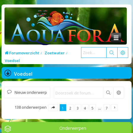
Forumoverzicht
Zoetwater
Voedsel
Voedsel
Nieuw onderwerp
Zoek
138 onderwerpen
1
2
3
4
5
…
7
Onderwerpen