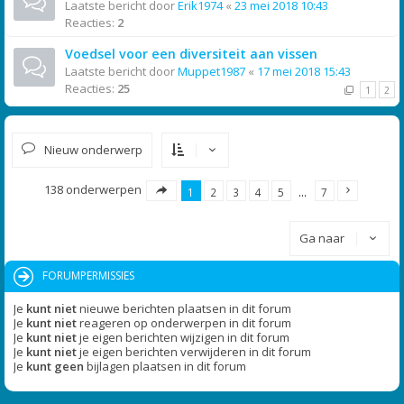
Laatste bericht door
Erik1974
«
23 mei 2018 10:43
Reacties:
2
Voedsel voor een diversiteit aan vissen
Laatste bericht door
Muppet1987
«
17 mei 2018 15:43
Reacties:
25
1
2
Nieuw onderwerp
138 onderwerpen
1
2
3
4
5
…
7
Ga naar
FORUMPERMISSIES
Je
kunt niet
nieuwe berichten plaatsen in dit forum
Je
kunt niet
reageren op onderwerpen in dit forum
Je
kunt niet
je eigen berichten wijzigen in dit forum
Je
kunt niet
je eigen berichten verwijderen in dit forum
Je
kunt geen
bijlagen plaatsen in dit forum