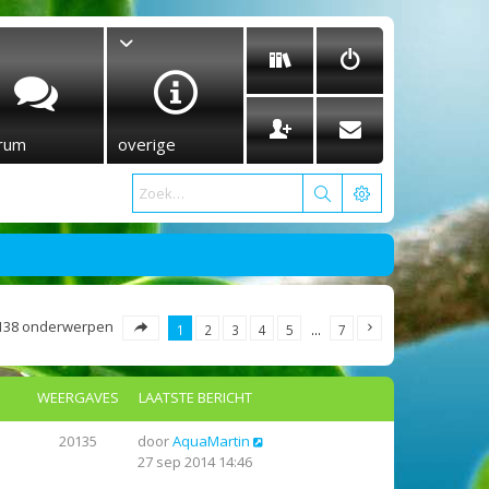
rum
overige
138 onderwerpen
1
2
3
4
5
…
7
WEERGAVES
LAATSTE BERICHT
20135
door
AquaMartin
27 sep 2014 14:46