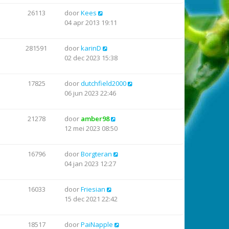
26113
door
Kees
04 apr 2013 19:11
281591
door
karinD
02 dec 2023 15:38
17825
door
dutchfield2000
06 jun 2023 22:46
21278
door
amber98
12 mei 2023 08:50
16796
door
Borgteran
04 jan 2023 12:27
16033
door
Friesian
15 dec 2021 22:42
18517
door
PaiNapple