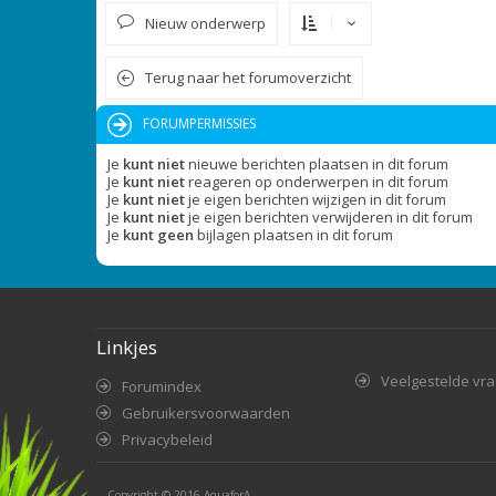
Nieuw onderwerp
Terug naar het forumoverzicht
FORUMPERMISSIES
Je
kunt niet
nieuwe berichten plaatsen in dit forum
Je
kunt niet
reageren op onderwerpen in dit forum
Je
kunt niet
je eigen berichten wijzigen in dit forum
Je
kunt niet
je eigen berichten verwijderen in dit forum
Je
kunt geen
bijlagen plaatsen in dit forum
Linkjes
Veelgestelde vr
Forumindex
Gebruikersvoorwaarden
Privacybeleid
Copyright © 2016
AquaforA