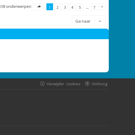
138 onderwerpen
1
2
3
4
5
…
7
Ga naar
Verwijder cookies
Omhoog