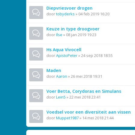
Diepvriesvoer drogen
door
tobyderks
»
04 feb 2019 16:20
Keuze in type droogvoer
door
Ilse
»
08 jan 2019 19:23
Hs Aqua Vivocell
door
ApistoPeter
»
24 sep 2018 18:55
Maden
door
Aaron
»
26 mei 2018 19:31
Voer Betta, Corydoras en Simulans
door
Lein5
»
22 mei 2018 23:41
Voedsel voor een diversiteit aan vissen
door
Muppet1987
»
14 mei 2018 21:44