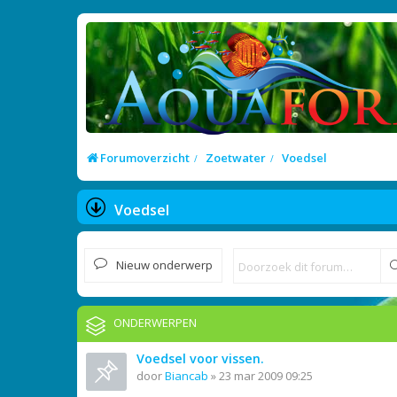
Forumoverzicht
Zoetwater
Voedsel
Voedsel
Nieuw onderwerp
ONDERWERPEN
Voedsel voor vissen.
door
Biancab
»
23 mar 2009 09:25