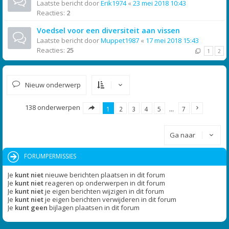
Laatste bericht door
Erik1974
«
23 mei 2018 10:43
Reacties:
2
Voedsel voor een diversiteit aan vissen
Laatste bericht door
Muppet1987
«
17 mei 2018 15:43
Reacties:
25
1
2
Nieuw onderwerp
138 onderwerpen
1
2
3
4
5
…
7
Ga naar
FORUMPERMISSIES
Je
kunt niet
nieuwe berichten plaatsen in dit forum
Je
kunt niet
reageren op onderwerpen in dit forum
Je
kunt niet
je eigen berichten wijzigen in dit forum
Je
kunt niet
je eigen berichten verwijderen in dit forum
Je
kunt geen
bijlagen plaatsen in dit forum