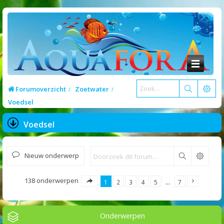
Forumoverzicht
Zoetwater
Voedsel
Voedsel
Nieuw onderwerp
Zoek
138 onderwerpen
1
2
3
4
5
…
7
Onderwerpen