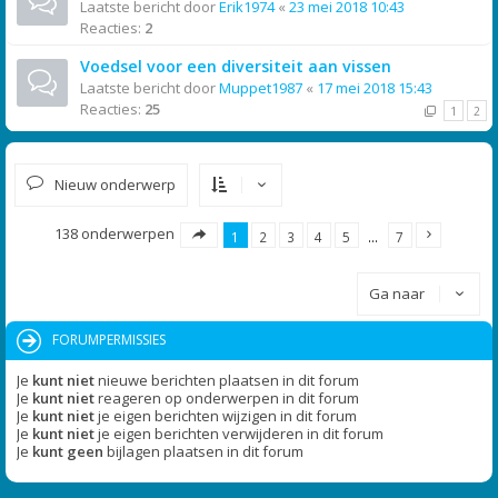
Laatste bericht door
Erik1974
«
23 mei 2018 10:43
Reacties:
2
Voedsel voor een diversiteit aan vissen
Laatste bericht door
Muppet1987
«
17 mei 2018 15:43
Reacties:
25
1
2
Nieuw onderwerp
138 onderwerpen
1
2
3
4
5
…
7
Ga naar
FORUMPERMISSIES
Je
kunt niet
nieuwe berichten plaatsen in dit forum
Je
kunt niet
reageren op onderwerpen in dit forum
Je
kunt niet
je eigen berichten wijzigen in dit forum
Je
kunt niet
je eigen berichten verwijderen in dit forum
Je
kunt geen
bijlagen plaatsen in dit forum