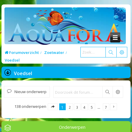
Forumoverzicht
Zoetwater
Voedsel
Voedsel
Nieuw onderwerp
Zoek
138 onderwerpen
1
2
3
4
5
…
7
Onderwerpen