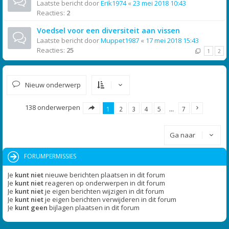
Laatste bericht door
Erik1974
«
23 mei 2018 10:43
Reacties:
2
Voedsel voor een diversiteit aan vissen
Laatste bericht door
Muppet1987
«
17 mei 2018 15:43
Reacties:
25
1
2
Nieuw onderwerp
138 onderwerpen
1
2
3
4
5
…
7
Ga naar
FORUMPERMISSIES
Je
kunt niet
nieuwe berichten plaatsen in dit forum
Je
kunt niet
reageren op onderwerpen in dit forum
Je
kunt niet
je eigen berichten wijzigen in dit forum
Je
kunt niet
je eigen berichten verwijderen in dit forum
Je
kunt geen
bijlagen plaatsen in dit forum