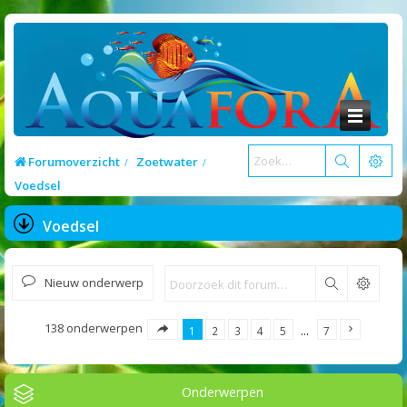
Forumoverzicht
Zoetwater
Voedsel
Voedsel
Nieuw onderwerp
Zoek
138 onderwerpen
1
2
3
4
5
…
7
Onderwerpen