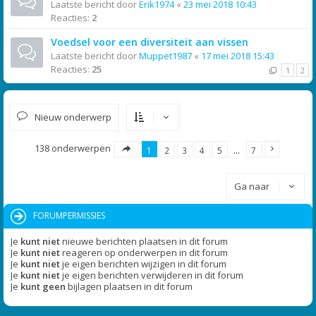
Laatste bericht door
Erik1974
«
23 mei 2018 10:43
Reacties:
2
Voedsel voor een diversiteit aan vissen
Laatste bericht door
Muppet1987
«
17 mei 2018 15:43
Reacties:
25
1
2
Nieuw onderwerp
138 onderwerpen
1
2
3
4
5
…
7
Ga naar
FORUMPERMISSIES
Je
kunt niet
nieuwe berichten plaatsen in dit forum
Je
kunt niet
reageren op onderwerpen in dit forum
Je
kunt niet
je eigen berichten wijzigen in dit forum
Je
kunt niet
je eigen berichten verwijderen in dit forum
Je
kunt geen
bijlagen plaatsen in dit forum