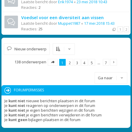
Laatste bericht door
Erik1974
«
23 mei 2018 10:43
Reacties:
2
Voedsel voor een diversiteit aan vissen
Laatste bericht door
Muppet1987
«
17 mei 2018 15:43
Reacties:
25
1
2
Nieuw onderwerp
138 onderwerpen
1
2
3
4
5
…
7
Ga naar
FORUMPERMISSIES
Je
kunt niet
nieuwe berichten plaatsen in dit forum
Je
kunt niet
reageren op onderwerpen in dit forum
Je
kunt niet
je eigen berichten wijzigen in dit forum
Je
kunt niet
je eigen berichten verwijderen in dit forum
Je
kunt geen
bijlagen plaatsen in dit forum