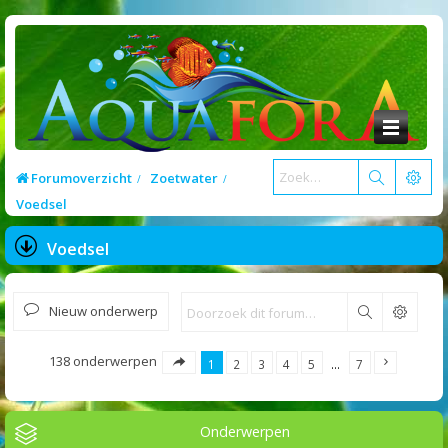
Forumoverzicht
Zoetwater
Voedsel
Voedsel
Nieuw onderwerp
Zoek
138 onderwerpen
1
2
3
4
5
…
7
Onderwerpen