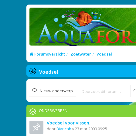
Forumoverzicht
Zoetwater
Voedsel
Voedsel
Nieuw onderwerp
ONDERWERPEN
Voedsel voor vissen.
door
Biancab
»
23 mar 2009 09:25