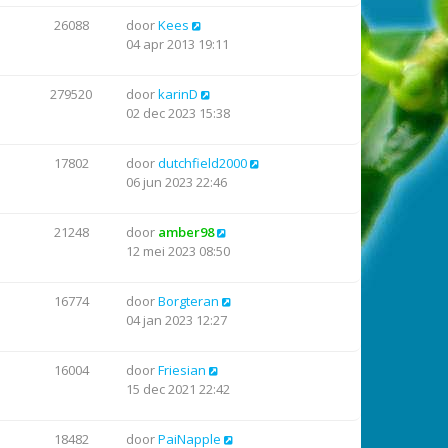
26088
door
Kees
04 apr 2013 19:11
279520
door
karinD
02 dec 2023 15:38
17802
door
dutchfield2000
06 jun 2023 22:46
21248
door
amber98
12 mei 2023 08:50
16774
door
Borgteran
04 jan 2023 12:27
16004
door
Friesian
15 dec 2021 22:42
18482
door
PaiNapple