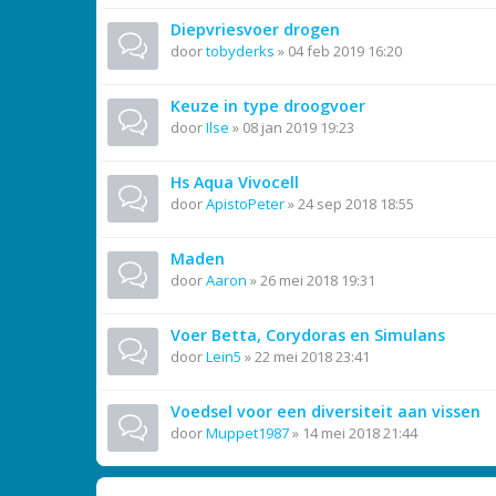
Diepvriesvoer drogen
door
tobyderks
»
04 feb 2019 16:20
Keuze in type droogvoer
door
Ilse
»
08 jan 2019 19:23
Hs Aqua Vivocell
door
ApistoPeter
»
24 sep 2018 18:55
Maden
door
Aaron
»
26 mei 2018 19:31
Voer Betta, Corydoras en Simulans
door
Lein5
»
22 mei 2018 23:41
Voedsel voor een diversiteit aan vissen
door
Muppet1987
»
14 mei 2018 21:44