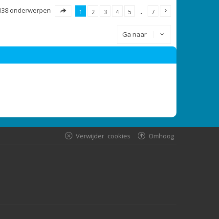
138 onderwerpen
1
2
3
4
5
…
7
Ga naar
Verwijder cookies
Omhoog