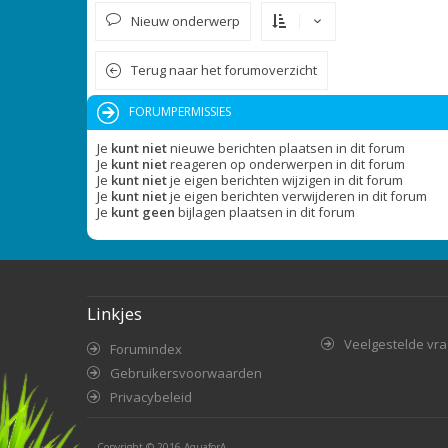
Nieuw onderwerp
Terug naar het forumoverzicht
FORUMPERMISSIES
Je
kunt niet
nieuwe berichten plaatsen in dit forum
Je
kunt niet
reageren op onderwerpen in dit forum
Je
kunt niet
je eigen berichten wijzigen in dit forum
Je
kunt niet
je eigen berichten verwijderen in dit forum
Je
kunt geen
bijlagen plaatsen in dit forum
Linkjes
Veelgestelde vr
Forumindex
Gebruikersvoorwaarden
Privacybeleid
Copyright © 2016
AquaforA