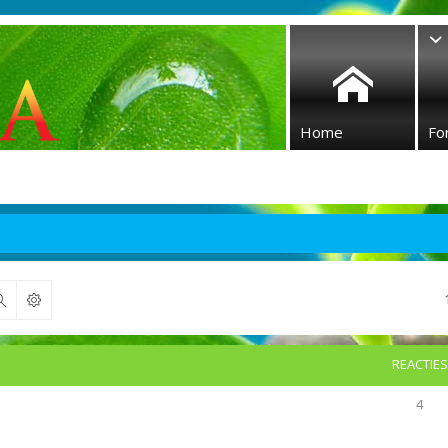
Home
Fo
Zoek
REACTIES
4