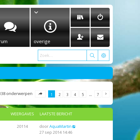
rum
overige
138 onderwerpen
1
2
3
4
5
…
7
WEERGAVES
LAATSTE BERICHT
20114
door
AquaMartin
27 sep 2014 14:46