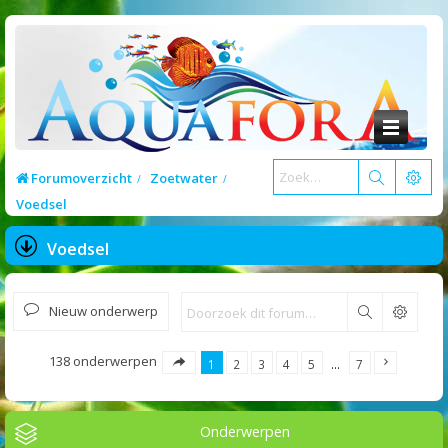
Forumoverzicht
Zoetwater
Voedsel
Voedsel
Nieuw onderwerp
Zoek
138 onderwerpen
1
2
3
4
5
…
7
Onderwerpen