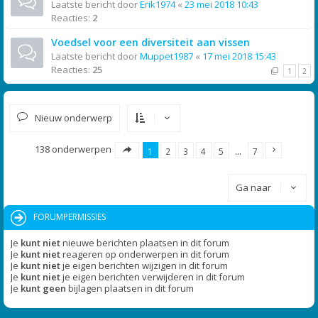
Laatste bericht door
Erik1974
«
23 mei 2018 10:43
Reacties:
2
Voedsel voor een diversiteit aan vissen
Laatste bericht door
Muppet1987
«
17 mei 2018 15:43
Reacties:
25
1
2
Nieuw onderwerp
138 onderwerpen
1
2
3
4
5
…
7
Ga naar
FORUMPERMISSIES
Je
kunt niet
nieuwe berichten plaatsen in dit forum
Je
kunt niet
reageren op onderwerpen in dit forum
Je
kunt niet
je eigen berichten wijzigen in dit forum
Je
kunt niet
je eigen berichten verwijderen in dit forum
Je
kunt geen
bijlagen plaatsen in dit forum