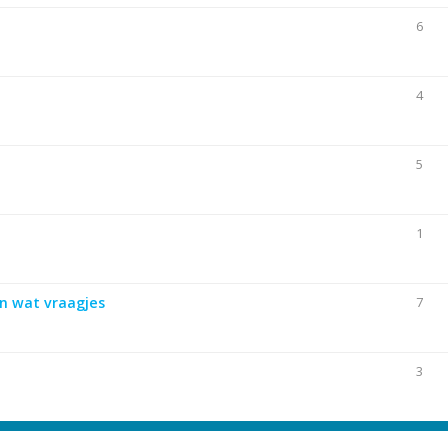
6
4
5
1
n wat vraagjes
7
3