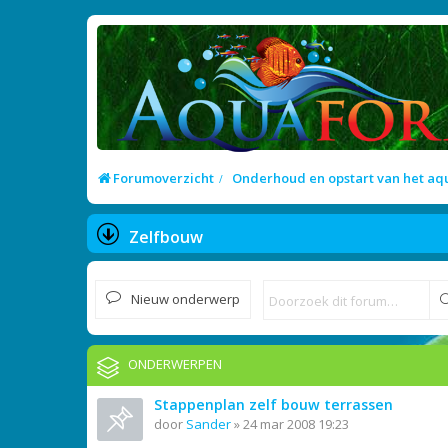
Forumoverzicht
Onderhoud en opstart van het a
Zelfbouw
Nieuw onderwerp
ONDERWERPEN
Stappenplan zelf bouw terrassen
door
Sander
»
24 mar 2008 19:23