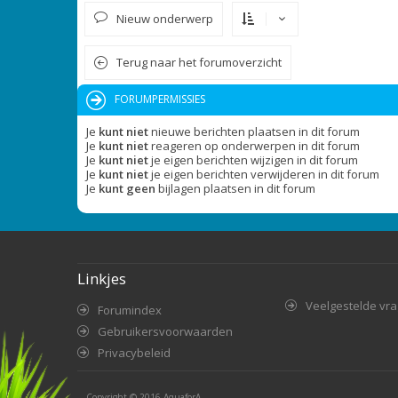
Nieuw onderwerp
Terug naar het forumoverzicht
FORUMPERMISSIES
Je
kunt niet
nieuwe berichten plaatsen in dit forum
Je
kunt niet
reageren op onderwerpen in dit forum
Je
kunt niet
je eigen berichten wijzigen in dit forum
Je
kunt niet
je eigen berichten verwijderen in dit forum
Je
kunt geen
bijlagen plaatsen in dit forum
Linkjes
Veelgestelde vr
Forumindex
Gebruikersvoorwaarden
Privacybeleid
Copyright © 2016
AquaforA