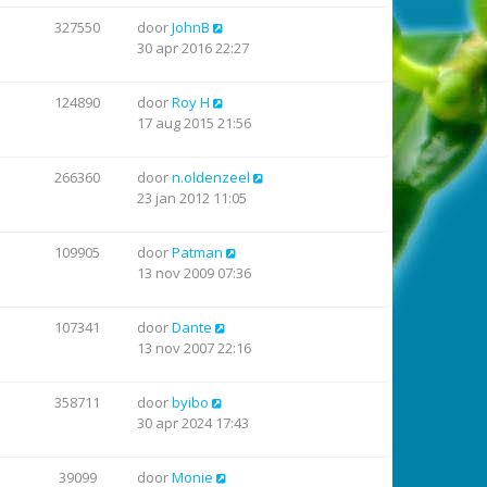
327550
door
JohnB
30 apr 2016 22:27
124890
door
Roy H
17 aug 2015 21:56
266360
door
n.oldenzeel
23 jan 2012 11:05
109905
door
Patman
13 nov 2009 07:36
107341
door
Dante
13 nov 2007 22:16
358711
door
byibo
30 apr 2024 17:43
39099
door
Monie