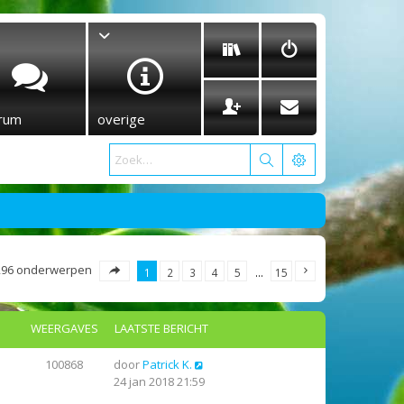
rum
overige
296 onderwerpen
1
2
3
4
5
…
15
WEERGAVES
LAATSTE BERICHT
100868
door
Patrick K.
24 jan 2018 21:59