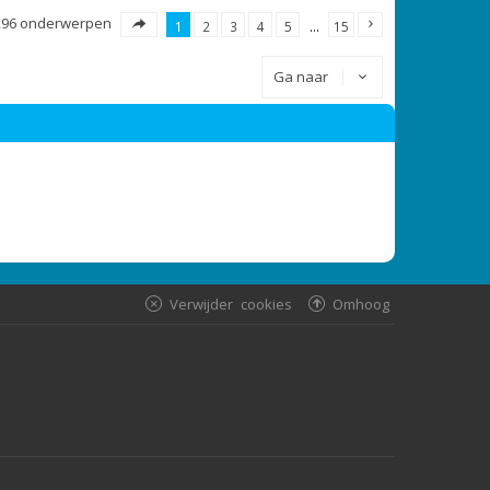
296 onderwerpen
1
2
3
4
5
…
15
Ga naar
Verwijder cookies
Omhoog