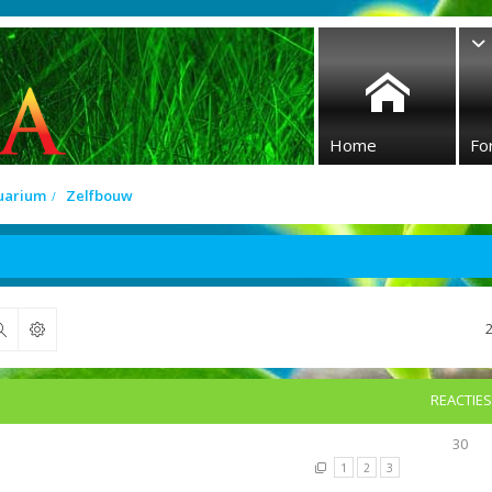
Home
Fo
quarium
Zelfbouw
Zoek
REACTIES
30
1
2
3