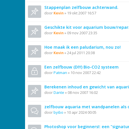
Stappenplan zelfbouw achterwand.
door
Kevin
»
19 okt 2007 16:57
Geschikte kit voor aquarium bouw/repar
door
Kevin
»
09 nov 2007 23:35
Hoe maak ik een paludarium, nou zo!
door
Kevin
»
24 jul 2011 20:38
Een zelfbouw (DIY) Bio-CO2 systeem
door
Patman
»
10 nov 2007 22:42
Berekenen inhoud en gewicht van aquar
door
Dante
»
08 nov 2007 16:02
zelfbouw aquaria met wandpanelen als
door
byibo
»
10 apr 2024 00:05
Photoshop voor beginners!: een "signat