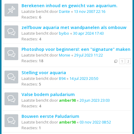
Berekenen inhoud en gewicht van aquarium.
Laatste bericht door
Dante
«
13 nov 2007 22:16
Reacties:
6
zelfbouw aquaria met wandpanelen als ombouw
Laatste bericht door
byibo
«
30 apr 2024 17:43
Reacties:
4
Photoshop voor beginners!: een "signature" maken
Laatste bericht door
Monie
«
29 jul 2023 11:22
Reacties:
18
1
2
Stelling voor aquaria
Laatste bericht door
B94
«
14 jul 2023 20:50
Reacties:
5
Valse bodem paludarium
Laatste bericht door
amber98
«
20 jun 2023 23:03
Reacties:
4
Bouwen eerste Paludarium
Laatste bericht door
amber98
«
03 nov 2022 08:52
Reacties:
1