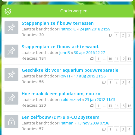
Onderwerpen
Stappenplan zelf bouw terrassen
Laatste bericht door
Patrick K.
«
24 jan 2018 21:59
Reacties:
30
1
2
3
Stappenplan zelfbouw achterwand.
Laatste bericht door
JohnB
«
30 apr 2016 22:27
Reacties:
184
1
…
10
11
12
13
Geschikte kit voor aquarium bouw/reparatie.
Laatste bericht door
Roy H
«
17 aug 2015 21:56
Reacties:
56
1
2
3
4
Hoe maak ik een paludarium, nou zo!
Laatste bericht door
n.oldenzeel
«
23 jan 2012 11:05
Reacties:
230
1
…
13
14
15
16
Een zelfbouw (DIY) Bio-CO2 systeem
Laatste bericht door
Patman
«
13 nov 2009 07:36
Reacties:
57
1
2
3
4