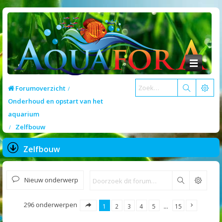
Forumoverzicht
Onderhoud en opstart van het
aquarium
Zelfbouw
Zelfbouw
Nieuw onderwerp
Zoek
296 onderwerpen
1
2
3
4
5
…
15