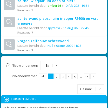
zelfbouw aquarium doen of niet?
Laatste bericht door
amber98
«
10 feb 2021 19:51
Reacties:
1
achterwand piepschuim (neopor F2400) en wat
vraagjes
Laatste bericht door
spyterra
«
11 aug 2020 22:46
Reacties:
7
Vragen zelfbouw achterwand
Laatste bericht door
Neil
«
06 mei 2020 11:28
Reacties:
3
Nieuw onderwerp
296 onderwerpen
1
2
3
4
5
…
15
Ga naar
FORUMPERMISSIES
Je
kunt niet
nieuwe berichten plaatsen in dit forum